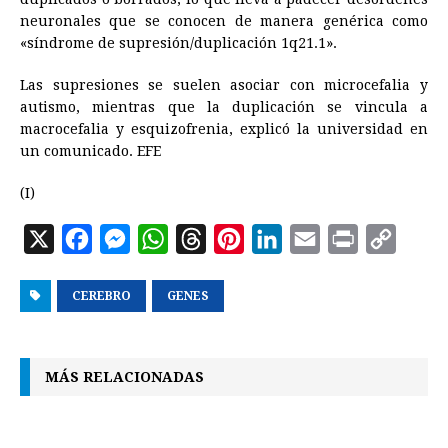
neuronales que se conocen de manera genérica como
«síndrome de supresión/duplicación 1q21.1».
Las supresiones se suelen asociar con microcefalia y
autismo, mientras que la duplicación se vincula a
macrocefalia y esquizofrenia, explicó la universidad en
un comunicado. EFE
(I)
X
F
M
W
T
P
L
E
P
C
a
e
h
h
i
i
m
r
o
CEREBRO
c
s
GENES
a
r
n
n
a
i
p
e
s
t
e
t
k
i
n
y
b
e
s
a
e
e
l
t
L
MÁS RELACIONADAS
o
n
A
d
r
d
i
o
g
p
s
e
I
n