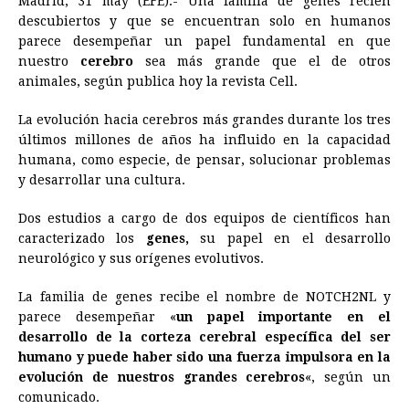
Madrid, 31 may (EFE).- Una familia de genes recién
c
s
a
r
n
n
a
i
p
descubiertos y que se encuentran solo en humanos
e
s
t
e
t
k
i
n
y
parece desempeñar un papel fundamental en que
nuestro
cerebro
b
e
sea más grande que el de otros
s
a
e
e
l
t
L
animales, según publica hoy la revista Cell.
o
n
A
d
r
d
i
o
g
p
s
e
I
n
La evolución hacia cerebros más grandes durante los tres
últimos millones de años ha influido en la capacidad
k
e
p
s
n
k
humana, como especie, de pensar, solucionar problemas
r
t
y desarrollar una cultura.
Dos estudios a cargo de dos equipos de científicos han
caracterizado los
genes,
su papel en el desarrollo
neurológico y sus orígenes evolutivos.
La familia de genes recibe el nombre de NOTCH2NL y
parece desempeñar «
un papel importante en el
desarrollo de la corteza cerebral específica del ser
humano y puede haber sido una fuerza impulsora en la
evolución de nuestros grandes cerebros
«, según un
comunicado.