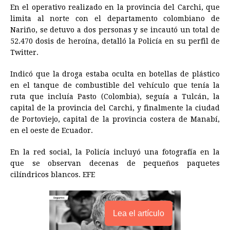
o
n
A
d
r
d
i
En el operativo realizado en la provincia del Carchi, que
o
g
p
s
e
I
n
limita al norte con el departamento colombiano de
Nariño, se detuvo a dos personas y se incautó un total de
k
e
p
s
n
k
52.470 dosis de heroína, detalló la Policía en su perfil de
r
t
Twitter.
Indicó que la droga estaba oculta en botellas de plástico
en el tanque de combustible del vehículo que tenía la
ruta que incluía Pasto (Colombia), seguía a Tulcán, la
capital de la provincia del Carchi, y finalmente la ciudad
de Portoviejo, capital de la provincia costera de Manabí,
en el oeste de
Ecuador
.
En la red social, la Policía incluyó una fotografía en la
que se observan decenas de pequeños paquetes
cilíndricos blancos. EFE
Lea el artículo