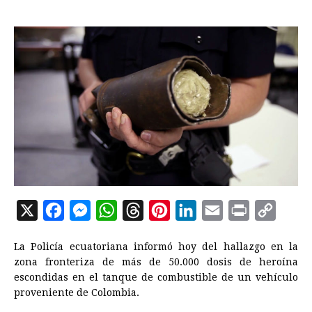
X
F
M
W
T
P
L
E
P
C
a
e
h
h
i
i
m
r
o
La Policía ecuatoriana informó hoy del hallazgo en la
c
s
a
r
n
n
a
i
p
zona fronteriza de más de 50.000 dosis de heroína
e
s
t
e
t
k
i
n
y
escondidas en el tanque de combustible de un vehículo
proveniente de Colombia.
b
e
s
a
e
e
l
t
L