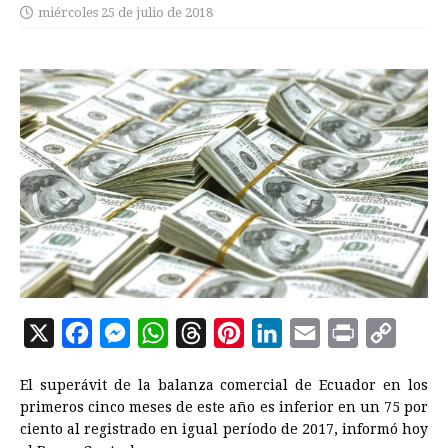
miércoles 25 de julio de 2018
X
F
M
W
T
P
L
E
P
C
a
e
h
h
i
i
m
r
o
El superávit de la balanza comercial de
Ecuador
en los
c
s
a
r
n
n
a
i
p
primeros cinco meses de este año es inferior en un 75 por
e
s
t
e
t
k
i
n
y
ciento al registrado en igual período de 2017, informó hoy