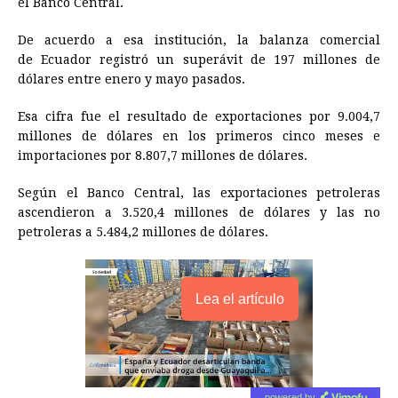
el Banco Central.
b
e
s
a
e
e
l
t
L
o
n
A
d
r
d
i
De acuerdo a esa institución, la balanza comercial
o
g
p
s
e
I
n
de
Ecuador
registró un superávit de 197 millones de
dólares entre enero y mayo pasados.
k
e
p
s
n
k
r
t
Esa cifra fue el resultado de exportaciones por 9.004,7
millones de dólares en los primeros cinco meses e
importaciones por 8.807,7 millones de dólares.
Según el Banco Central, las exportaciones petroleras
ascendieron a 3.520,4 millones de dólares y las no
petroleras a 5.484,2 millones de dólares.
Lea el artículo
powered by