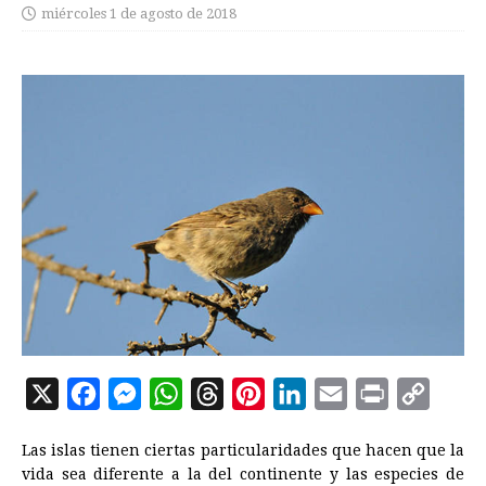
miércoles 1 de agosto de 2018
X
F
M
W
T
P
L
E
P
C
a
e
h
h
i
i
m
r
o
Las islas tienen ciertas particularidades que hacen que la
c
s
a
r
n
n
a
i
p
vida sea diferente a la del continente y las especies de