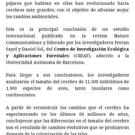
e
s
t
e
t
k
i
n
y
pájaros que habitan en ellas han evolucionado hacia
cerebros más grandes, con el objetivo de afrontar mejor
b
e
s
a
e
e
l
t
L
los cambios ambientales.
o
n
A
d
r
d
i
o
g
p
s
e
I
n
Esta es la principal conclusión de un estudio
internacional publicado en la revista Nature
k
e
p
s
n
k
Communications y liderado por los investigadores Ferran
r
t
Sayol y Daniel Sol, del
Centro de Investigación Ecológica
y Aplicaciones Forestales
(CREAF), adscrito a la
Universidad Autónoma de Barcelona.
Para llegar a sus conclusiones, los investigadores
analizaron el tamaño del cerebro de 11.500 individuos de
1.900 especies de aves, tanto insulares como
continentales.
A partir de reconstruir los cambios que el cerebro ha
experimentado en los últimos 60 millones de años,
concluyeron que las diferencias en el tamaño del cerebro
son el resultado de cambios evolutivos que se produjeron
después de la colonización de las islas.