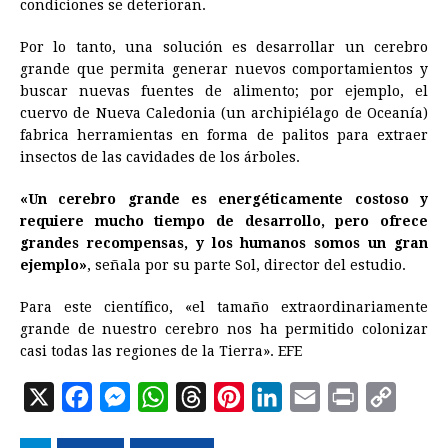
condiciones se deterioran.
Por lo tanto, una solución es desarrollar un cerebro
grande que permita generar nuevos comportamientos y
buscar nuevas fuentes de alimento; por ejemplo, el
cuervo de Nueva Caledonia (un archipiélago de Oceanía)
fabrica herramientas en forma de palitos para extraer
insectos de las cavidades de los árboles.
«Un cerebro grande es energéticamente costoso y
requiere mucho tiempo de desarrollo, pero ofrece
grandes recompensas, y los humanos somos un gran
ejemplo»
, señala por su parte Sol, director del estudio.
Para este científico, «el tamaño extraordinariamente
grande de nuestro cerebro nos ha permitido colonizar
casi todas las regiones de la Tierra». EFE
X
F
M
W
T
P
L
E
P
C
a
e
h
h
i
i
m
r
o