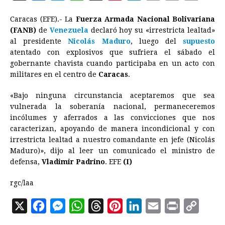
a
e
h
h
i
i
m
r
o
Caracas
(EFE).- La
Fuerza Armada Nacional Bolivariana
c
s
a
r
n
n
a
i
p
(FANB)
de
Venezuela
declaró hoy su «irrestricta lealtad»
e
s
t
e
t
k
i
n
y
al presidente
Nicolás Maduro
, luego del
supuesto
atentado con explosivos que sufriera el sábado el
b
e
s
a
e
e
l
t
L
gobernante chavista cuando participaba en un acto con
o
n
A
d
r
d
i
militares en el centro de
Caracas
.
o
g
p
s
e
I
n
«Bajo ninguna circunstancia aceptaremos que sea
k
e
p
s
n
k
vulnerada la soberanía nacional, permaneceremos
r
t
incólumes y aferrados a las convicciones que nos
caracterizan, apoyando de manera incondicional y con
irrestricta lealtad a nuestro comandante en jefe (Nicolás
Maduro)», dijo al leer un comunicado el ministro de
defensa,
Vladimir Padrino
. EFE
(I)
rgc/laa
X
F
M
W
T
P
L
E
P
C
a
e
h
h
i
i
m
r
o