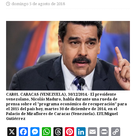
domingo 5 de agosto de 2018
CAR01. CARACAS (VENEZUELA), 30/12/2014.- El presidente
venezolano, Nicolás Maduro, habla durante una rueda de
prensa sobre el "programa económico de recuperación" para
el 2015 del país hoy, martes 30 de diciembre de 2014, en el
Palacio de Miraflores de Caracas (Venezuela). EFE/Miguel
Gutiérrez
X
F
M
W
T
P
L
E
P
C