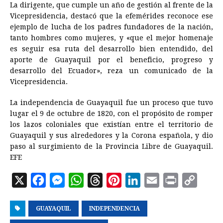
La dirigente, que cumple un año de gestión al frente de la
Vicepresidencia, destacó que la efemérides reconoce ese
ejemplo de lucha de los padres fundadores de la nación,
tanto hombres como mujeres, y «que el mejor homenaje
es seguir esa ruta del desarrollo bien entendido, del
aporte de Guayaquil por el beneficio, progreso y
desarrollo del Ecuador», reza un comunicado de la
Vicepresidencia.
La independencia de Guayaquil fue un proceso que tuvo
lugar el 9 de octubre de 1820, con el propósito de romper
los lazos coloniales que existían entre el territorio de
Guayaquil y sus alrededores y la Corona española, y dio
paso al surgimiento de la Provincia Libre de Guayaquil.
EFE
X
F
M
W
T
P
L
E
P
C
a
e
h
h
i
i
m
r
o
GUAYAQUIL
c
s
a
INDEPENDENCIA
r
n
n
a
i
p