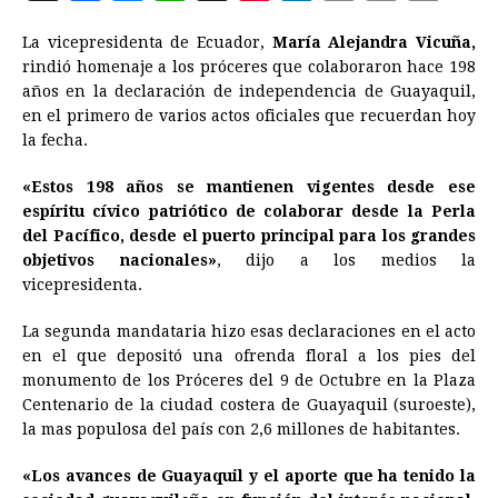
a
e
h
h
i
i
m
r
o
La vicepresidenta de Ecuador,
María Alejandra Vicuña,
c
s
a
r
n
n
a
i
p
rindió homenaje a los próceres que colaboraron hace 198
e
s
t
e
t
k
i
n
y
años en la declaración de independencia de Guayaquil,
en el primero de varios actos oficiales que recuerdan hoy
b
e
s
a
e
e
l
t
L
la fecha.
o
n
A
d
r
d
i
o
g
p
s
e
I
n
«Estos 198 años se mantienen vigentes desde ese
espíritu cívico patriótico de colaborar desde la Perla
k
e
p
s
n
k
del Pacífico, desde el puerto principal para los grandes
r
t
objetivos nacionales»
, dijo a los medios la
vicepresidenta.
La segunda mandataria hizo esas declaraciones en el acto
en el que depositó una ofrenda floral a los pies del
monumento de los Próceres del 9 de Octubre en la Plaza
Centenario de la ciudad costera de Guayaquil (suroeste),
la mas populosa del país con 2,6 millones de habitantes.
«Los avances de Guayaquil y el aporte que ha tenido la