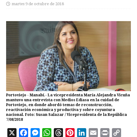
martes 9 de octubre de 2018
Portoviejo - Manabí.- La vicepresidenta María Alejandra Vicuña
mantuvo una entrevista con Medios Ediasa en la cuidad de
Portoviejo, en donde abordó temas de reconstrucción,
reactivación económica y productiva y sobre coyuntura
nacional. Foto: Susan Salazar / Vicepresidenta de la República
7/08/2018
X
F
M
W
T
P
L
E
P
C