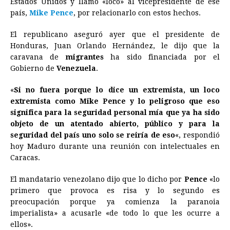
Estados Unidos y llamó «loco» al vicepresidente de ese
b
e
s
a
e
e
l
t
L
país,
Mike Pence
, por relacionarlo con estos hechos.
o
n
A
d
r
d
i
o
g
p
s
e
I
n
El republicano aseguró ayer que el presidente de
Honduras, Juan Orlando Hernández, le dijo que la
k
e
p
s
n
k
caravana de
migrantes
ha sido financiada por el
r
t
Gobierno de
Venezuela
.
«
Si no fuera porque lo dice un extremista, un loco
extremista como Mike Pence y lo peligroso que eso
significa para la seguridad personal mía que ya ha sido
objeto de un atentado abierto, público y para la
seguridad del país uno solo se reiría de eso
«, respondió
hoy Maduro durante una reunión con intelectuales en
Caracas.
El mandatario venezolano dijo que lo dicho por
Pence
«lo
primero que provoca es risa y lo segundo es
preocupación porque ya comienza la paranoia
imperialista» a acusarle «de todo lo que les ocurre a
ellos».