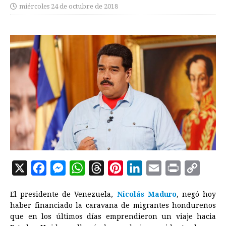
miércoles 24 de octubre de 2018
X
F
M
W
T
P
L
E
P
C
a
e
h
h
i
i
m
r
o
El presidente de Venezuela,
Nicolás Maduro
, negó hoy
c
s
a
r
n
n
a
i
p
haber financiado la caravana de migrantes hondureños
e
s
t
e
t
k
i
n
y
que en los últimos días emprendieron un viaje hacia