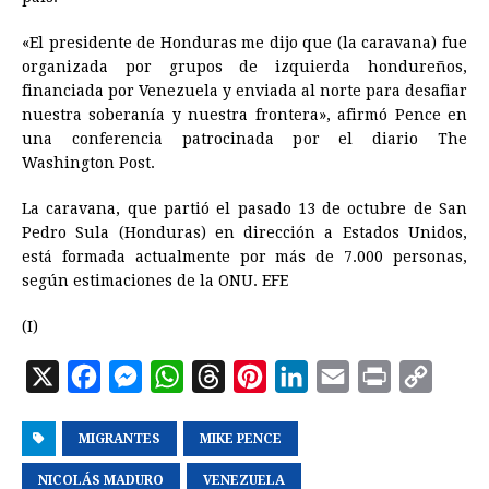
«El presidente de Honduras me dijo que (la caravana) fue
organizada por grupos de izquierda hondureños,
financiada por Venezuela y enviada al norte para desafiar
nuestra soberanía y nuestra frontera», afirmó Pence en
una conferencia patrocinada por el diario The
Washington Post.
La caravana, que partió el pasado 13 de octubre de San
Pedro Sula (Honduras) en dirección a Estados Unidos,
está formada actualmente por más de 7.000 personas,
según estimaciones de la ONU. EFE
(I)
X
F
M
W
T
P
L
E
P
C
a
e
h
h
i
i
m
r
o
MIGRANTES
c
s
a
MIKE PENCE
r
n
n
a
i
p
e
s
t
e
t
k
i
n
y
NICOLÁS MADURO
VENEZUELA