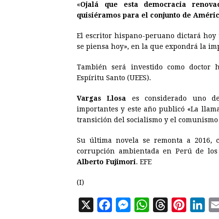
«
Ojalá que esta democracia renova
quisiéramos para el conjunto de Améric
El escritor hispano-peruano dictará hoy
se piensa hoy», en la que expondrá la imp
También será investido como doctor h
Espíritu Santo (UEES).
Vargas Llosa
es considerado uno de 
importantes y este año publicó «La llam
transición del socialismo y el comunismo 
Su última novela se remonta a 2016, c
corrupción ambientada en Perú de los
Alberto Fujimori
. EFE
(I)
X
F
M
W
T
P
L