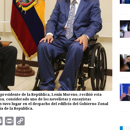
 presidente de la República, Lenín Moreno, recibió esta
a, considerado uno de los novelistas y ensayistas
tuvo lugar en el despacho del edificio del Gobierno Zonal
a de la Republica.
E
P
C
m
r
o