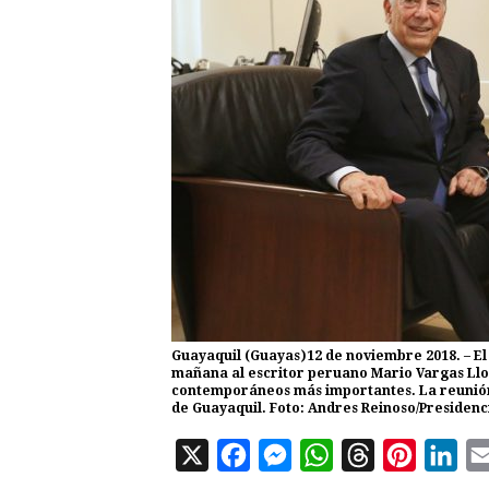
Guayaquil (Guayas)12 de noviembre 2018. – El
mañana al escritor peruano Mario Vargas Llos
contemporáneos más importantes. La reunión 
de Guayaquil. Foto: Andres Reinoso/Presidenci
X
F
M
W
T
P
L
a
e
h
h
i
i