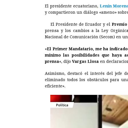
El presidente ecuatoriano,
Lenín Moren
c
s
a
r
n
n
y compartieron un diálogo «ameno» sobre 
e
s
t
e
t
k
El Presidente de Ecuador y el
Premio
b
e
s
a
e
e
prensa y los cambios a la Ley Orgánic
o
n
A
d
r
d
Nacional de Comunicación (Secom) en u
o
g
p
s
e
I
«
El Primer Mandatario, me ha indicado
k
e
p
s
n
mínimo las posibilidades que haya act
r
t
prensa
«, dijo
Vargas Llosa
en declaracio
Asimismo, destacó el interés del jefe d
eliminado todos los obstáculos para un
eficiente».