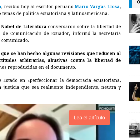
O
o
, recibió hoy al escritor peruano
Mario Vargas Llosa
,
a
i
p
temas de política ecuatoriana y latinoamericana.
i
n
y
 Nobel
de Literatura
conversaron sobre la libertad de
l
t
L
a de Comunicación de Ecuador, informó la Secretaría
i
n comunicado.
n
 que se han hecho algunas revisiones que reducen al
k
itudes arbitrarias, abusivas contra la libertad de
nes reproducidas en el documento.
e Estado en «perfeccionar la democracia ecuatoriana,
a justicia que sea realmente independiente, neutra y
Lea el artículo