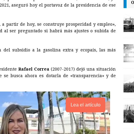
O
i
n
y
2021, aseguró hoy el portavoz de la presidencia de ese
l
t
L
i
y, a partir de hoy, se construye prosperidad y empleo»,
n
d al ser preguntado si habrá más ajustes o subida de
k
 del subsidio a la gasolina extra y ecopaís, las más
esidente
Rafael Correa
(2007-2017) dejó una situación
ue se busca ahora es dotarla de «transparencia» y de
Lea el artículo