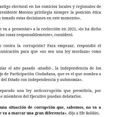
stigo electoral en los comicios locales y regionales de
residente Moreno privilegia siempre la posición ética
ha tomado estas decisiones en este momento».
e va a presentar» a la reelección en 2021, «lo ha dicho
las cosas responsablemente», consideró.
o contra la corrupción? Para empezar, respondió el
omunicación para que «no sea una ley mordaza» como
ar el año pasado -añadió-, la independencia de los
o de Participación Ciudadana, que es el que nombra a
s del Estado con independencia y autonomía».
eparado una ley anticorrupción que permitiría, por
de miembros del Ejecutivo puedan delatarlos.
na situación de corrupción que, sabemos, no va a
e va a marcar una gran diferencia
«, dijo a Efe Roldán.