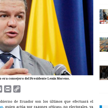
do era consejero del Presidente Lenín Moreno.
E
P
C
m
r
o
obierno de Ecuador son los últimos que efectuará el
a
i
p
no
, quien actúa por razones «éticas», no electorales, ya