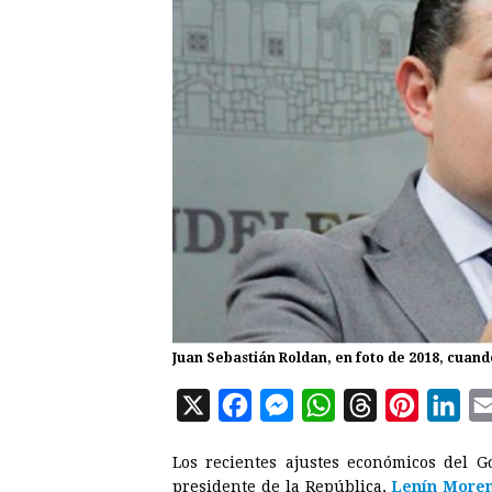
Juan Sebastián Roldan, en foto de 2018, cuan
X
F
M
W
T
P
L
a
e
h
h
i
i
Los recientes ajustes económicos del G
c
s
a
r
n
n
presidente de la República,
Lenín More