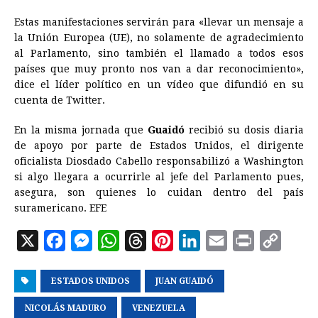
Estas manifestaciones servirán para «llevar un mensaje a
la Unión Europea (UE), no solamente de agradecimiento
al Parlamento, sino también el llamado a todos esos
países que muy pronto nos van a dar reconocimiento»,
dice el líder político en un vídeo que difundió en su
cuenta de Twitter.
En la misma jornada que
Guaidó
recibió su dosis diaria
de apoyo por parte de Estados Unidos, el dirigente
oficialista Diosdado Cabello responsabilizó a Washington
si algo llegara a ocurrirle al jefe del Parlamento pues,
asegura, son quienes lo cuidan dentro del país
suramericano. EFE
X
F
M
W
T
P
L
E
P
C
a
e
h
h
i
i
m
r
o
ESTADOS UNIDOS
c
s
a
r
JUAN GUAIDÓ
n
n
a
i
p
e
s
t
e
t
k
i
n
y
NICOLÁS MADURO
VENEZUELA