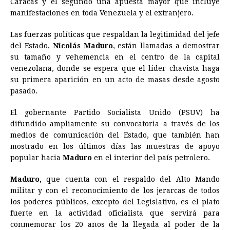
Caracas y el segundo una apuesta mayor que incluye
b
e
s
a
e
e
l
t
L
manifestaciones en toda Venezuela y el extranjero.
o
n
A
d
r
d
i
o
g
p
s
e
I
n
Las fuerzas políticas que respaldan la legitimidad del jefe
del Estado,
Nicolás Maduro
, están llamadas a demostrar
k
e
p
s
n
k
su tamaño y vehemencia en el centro de la capital
r
t
venezolana, donde se espera que el líder chavista haga
su primera aparición en un acto de masas desde agosto
pasado.
El gobernante Partido Socialista Unido (PSUV) ha
difundido ampliamente su convocatoria a través de los
medios de comunicación del Estado, que también han
mostrado en los últimos días las muestras de apoyo
popular hacia
Maduro
en el interior del país petrolero.
Maduro,
que cuenta con el respaldo del Alto Mando
militar y con el reconocimiento de los jerarcas de todos
los poderes públicos, excepto del Legislativo, es el plato
fuerte en la actividad oficialista que servirá para
conmemorar los 20 años de la llegada al poder de la