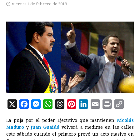
viernes 1 de febrero de 2019
X
F
M
W
T
P
L
E
P
C
a
e
h
h
i
i
m
r
o
La puja por el poder Ejecutivo que mantienen
Nicolás
c
s
a
r
n
n
a
i
p
Maduro
y
Juan Guaidó
volverá a medirse en las calles
e
s
t
e
t
k
i
n
y
este sábado cuando el primero prevé un acto masivo en