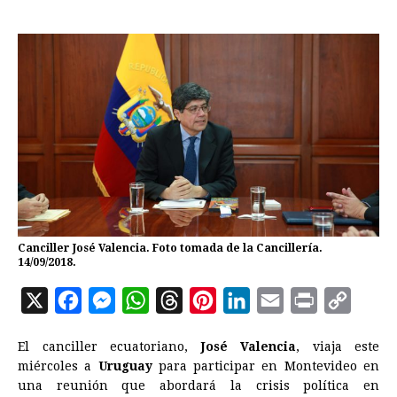
Canciller José Valencia. Foto tomada de la Cancillería.
14/09/2018.
X
F
M
W
T
P
L
E
P
C
a
e
h
h
i
i
m
r
o
El canciller ecuatoriano,
José Valencia
, viaja este
c
s
a
r
n
n
a
i
p
miércoles a
Uruguay
para participar en Montevideo en
e
s
t
e
t
k
i
n
y
una reunión que abordará la crisis política en