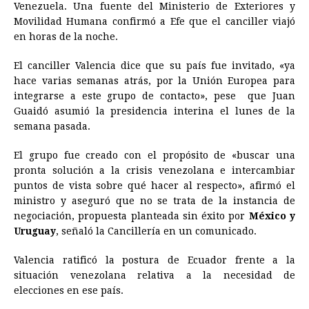
Venezuela.
b
Una fuente del Ministerio de Exteriores y
e
s
a
e
e
l
t
L
Movilidad Humana confirmó a Efe que el canciller viajó
o
n
A
d
r
d
i
en horas de la noche.
o
g
p
s
e
I
n
El canciller Valencia dice que su país fue invitado, «ya
k
e
p
s
n
k
hace varias semanas atrás, por la Unión Europea para
r
t
integrarse a este grupo de contacto», pese que Juan
Guaidó asumió la presidencia interina el lunes de la
semana pasada.
El grupo fue creado con el propósito de «buscar una
pronta solución a la crisis venezolana e intercambiar
puntos de vista sobre qué hacer al respecto», afirmó el
ministro y aseguró que no se trata de la instancia de
negociación, propuesta planteada sin éxito por
México y
Uruguay
, señaló la Cancillería en un comunicado.
Valencia ratificó la postura de
Ecuador
frente a la
situación venezolana relativa a la necesidad de
elecciones en ese país.