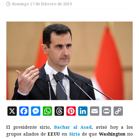
domingo 17 de febrero de 2019
X
F
M
W
T
P
L
E
P
C
a
e
h
h
i
i
m
r
o
El presidente sirio,
Bachar al Asad
, avisó hoy a los
c
s
a
r
n
n
a
i
p
grupos aliados de
EEUU
en
Siria
de que
Washington
no
e
s
t
e
t
k
i
n
y