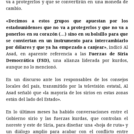
va a protegerlos y que se convertirán en una moneda de
cambio.
b
e
s
a
e
e
l
t
L
o
n
A
d
r
d
i
«Decimos a estos grupos que apuestan por los
o
g
p
s
e
I
n
estadounidenses que no va a protegerlos y que no va a
ponerlos en su corazón (…) sino en su bolsillo para que
k
e
p
s
n
k
se conviertan en un instrumento para intercambiarlo
r
t
por dólares y que ya ha empezado a canjear»
, indicó Al
Asad, en aparente referencia a las
Fuerzas de Siria
Democrática (FSD),
una alianza liderada por kurdos,
aunque no lo mencionó.
En un discurso ante los responsables de los consejos
locales del país, transmitido por la televisión estatal, Al
Asad señaló que «la mayoría de los sirios en estas zonas
están del lado del Estado».
En lo últimos meses ha habido conversaciones entre el
Gobierno sirio y las fuerzas kurdas, que controlan el
noreste y este de Siria, para diseñar una «hoja de ruta» y
un diálogo amplio para acabar con el conflicto entre