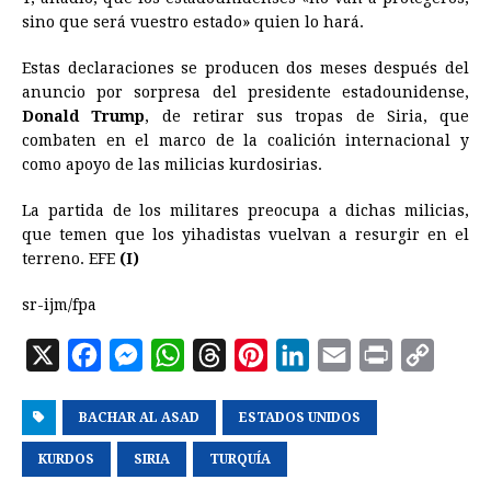
sino que será vuestro estado» quien lo hará.
Estas declaraciones se producen dos meses después del
anuncio por sorpresa del presidente estadounidense,
Donald Trump
, de retirar sus tropas de Siria, que
combaten en el marco de la coalición internacional y
como apoyo de las milicias kurdosirias.
La partida de los militares preocupa a dichas milicias,
que temen que los yihadistas vuelvan a resurgir en el
terreno. EFE
(I)
sr-ijm/fpa
X
F
M
W
T
P
L
E
P
C
a
e
h
h
i
i
m
r
o
BACHAR AL ASAD
c
s
a
r
ESTADOS UNIDOS
n
n
a
i
p
e
s
t
e
t
k
i
n
y
KURDOS
SIRIA
TURQUÍA
b
e
s
a
e
e
l
t
L