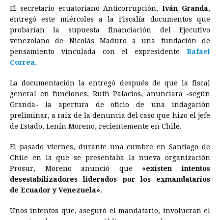
El secretario ecuatoriano Anticorrupción,
Iván Granda
,
c
s
a
r
n
n
a
i
p
entregó este miércoles a la Fiscalía documentos que
e
s
t
e
t
k
i
n
y
probarían la supuesta financiación del Ejecutivo
venezolano de Nicolás Maduro a una fundación de
b
e
s
a
e
e
l
t
L
pensamiento vinculada con el expresidente
Rafael
o
n
A
d
r
d
i
Correa
.
o
g
p
s
e
I
n
La documentación la entregó después de que la fiscal
k
e
p
s
n
k
general en funciones, Ruth Palacios, anunciara -según
r
t
Granda- la apertura de oficio de una indagación
preliminar, a raíz de la denuncia del caso que hizo el jefe
de Estado, Lenín Moreno, recientemente en Chile.
El pasado viernes, durante una cumbre en Santiago de
Chile en la que se presentaba la nueva organización
Prosur, Moreno anunció que
«existen intentos
desestabilizadores liderados por los exmandatarios
de
Ecuador
y Venezuela».
Unos intentos que, aseguró el mandatario, involucran el