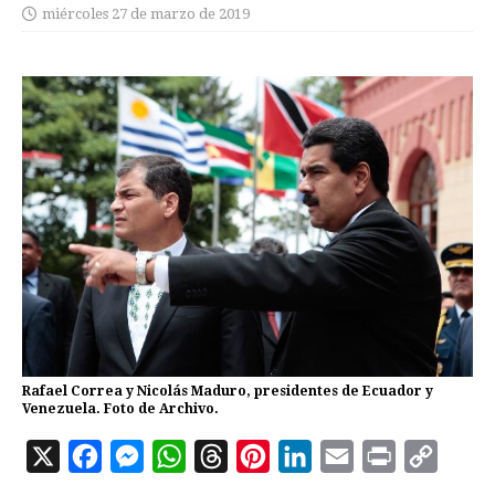
miércoles 27 de marzo de 2019
Rafael Correa y Nicolás Maduro, presidentes de Ecuador y
Venezuela. Foto de Archivo.
X
F
M
W
T
P
L
E
P
C
a
e
h
h
i
i
m
r
o