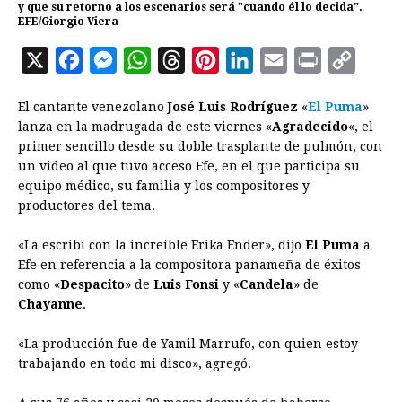
y que su retorno a los escenarios será "cuando él lo decida".
EFE/Giorgio Viera
X
F
M
W
T
P
L
E
P
C
a
e
h
h
i
i
m
r
o
El cantante venezolano
José Luis Rodríguez
«
El Puma
»
c
s
a
r
n
n
a
i
p
lanza en la madrugada de este viernes «
Agradecido
«, el
e
s
t
e
t
k
i
n
y
primer sencillo desde su doble trasplante de pulmón, con
un video al que tuvo acceso Efe, en el que participa su
b
e
s
a
e
e
l
t
L
equipo médico, su familia y los compositores y
o
n
A
d
r
d
i
productores del tema.
o
g
p
s
e
I
n
«La escribí con la increíble Erika Ender», dijo
El Puma
a
k
e
p
s
n
k
Efe en referencia a la compositora panameña de éxitos
r
t
como «
Despacito
» de
Luis Fonsi
y «
Candela
» de
Chayanne
.
«La producción fue de Yamil Marrufo, con quien estoy
trabajando en todo mi disco», agregó.