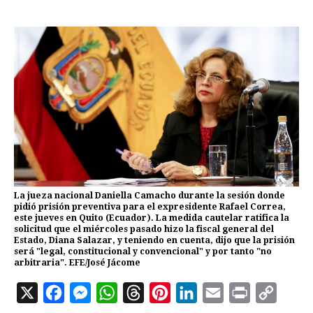
La jueza nacional Daniella Camacho durante la sesión donde
pidió prisión preventiva para el expresidente Rafael Correa,
este jueves en Quito (Ecuador). La medida cautelar ratifica la
solicitud que el miércoles pasado hizo la fiscal general del
Estado, Diana Salazar, y teniendo en cuenta, dijo que la prisión
será "legal, constitucional y convencional" y por tanto "no
arbitraria". EFE/José Jácome
X
F
M
W
T
P
L
E
P
C