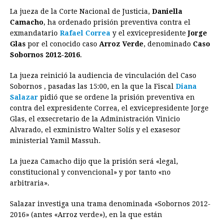
a
e
h
h
i
i
m
r
o
La jueza de la Corte Nacional de Justicia,
Daniella
c
s
a
r
n
n
a
i
p
Camacho
, ha ordenado prisión preventiva contra el
e
s
t
e
t
k
i
n
y
exmandatario
Rafael Correa
y el exvicepresidente
Jorge
Glas
por el conocido caso
b
e
s
Arroz Verde
a
e
e
, denominado
l
t
Caso
L
Sobornos 2012-2016
.
o
n
A
d
r
d
i
o
g
p
s
e
I
n
La jueza reinició la audiencia de vinculación del Caso
Sobornos , pasadas las 15:00, en la que la Fiscal
Diana
k
e
p
s
n
k
Salazar
pidió que se ordene la prisión preventiva en
r
t
contra del expresidente Correa, el exvicepresidente Jorge
Glas, el exsecretario de la Administración Vinicio
Alvarado, el exministro Walter Solís y el exasesor
ministerial Yamil Massuh.
La jueza Camacho dijo que la prisión será «legal,
constitucional y convencional» y por tanto «no
arbitraria».
Salazar investiga una trama denominada «Sobornos 2012-
2016» (antes «Arroz verde»), en la que están