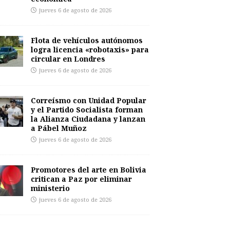
jueves 6 de agosto de 2026
Flota de vehículos autónomos
logra licencia «robotaxis» para
circular en Londres
jueves 6 de agosto de 2026
Correísmo con Unidad Popular
y el Partido Socialista forman
la Alianza Ciudadana y lanzan
a Pábel Muñoz
jueves 6 de agosto de 2026
Promotores del arte en Bolivia
critican a Paz por eliminar
ministerio
jueves 6 de agosto de 2026