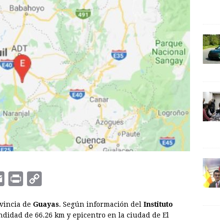
E
P
C
m
r
o
ovincia de
Guayas
. Según información del
Instituto
a
i
p
ndidad de 66.26 km y epicentro en la ciudad de El