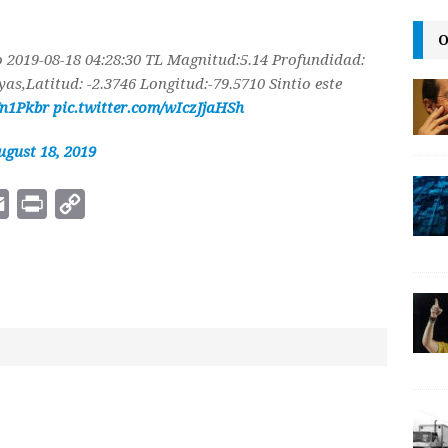
i
n
y
l
t
L
O
 2019-08-18 04:28:30 TL Magnitud:5.14 Profundidad:
i
as,Latitud: -2.3746 Longitud:-79.5710 Sintio este
n
Yn1Pkbr
pic.twitter.com/wIczJjaHSh
k
ugust 18, 2019
E
P
C
m
r
o
a
i
p
i
n
y
l
t
L
i
n
k