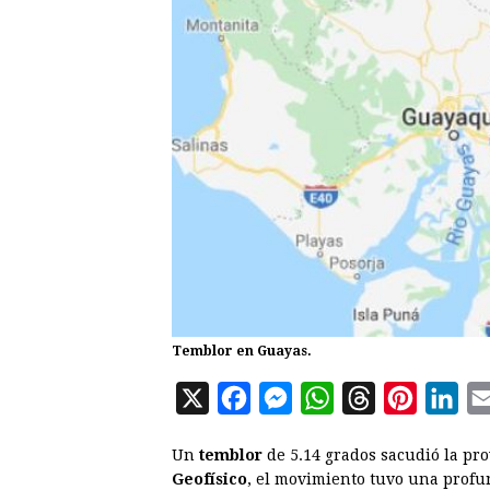
Temblor en Guayas.
X
F
M
W
T
P
L
a
e
h
h
i
i
Un
temblor
de 5.14 grados sacudió la pr
c
s
a
r
n
n
Geofísico
, el movimiento tuvo una profu