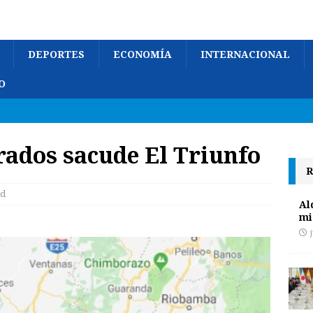
DEPORTES
ECONOMÍA
INTERNACIONAL
O
rados sacude El Triunfo
R
ad
Al
mi