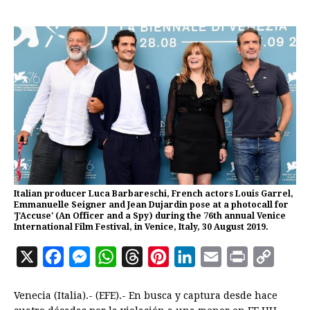
Italian producer Luca Barbareschi, French actors Louis Garrel,
Emmanuelle Seigner and Jean Dujardin pose at a photocall for
'J'Accuse' (An Officer and a Spy) during the 76th annual Venice
International Film Festival, in Venice, Italy, 30 August 2019.
X
F
M
W
T
P
L
E
P
C
a
e
h
h
i
i
m
r
o
Venecia (Italia).- (EFE).- En busca y captura desde hace
c
s
a
r
n
n
a
i
p