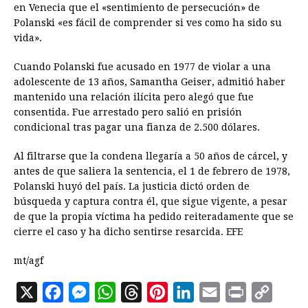
en Venecia que el «sentimiento de persecución» de
Polanski «es fácil de comprender si ves como ha sido su
vida».
Cuando Polanski fue acusado en 1977 de violar a una
adolescente de 13 años, Samantha Geiser, admitió haber
mantenido una relación ilícita pero alegó que fue
consentida. Fue arrestado pero salió en prisión
condicional tras pagar una fianza de 2.500 dólares.
Al filtrarse que la condena llegaría a 50 años de cárcel, y
antes de que saliera la sentencia, el 1 de febrero de 1978,
Polanski huyó del país. La justicia dictó orden de
búsqueda y captura contra él, que sigue vigente, a pesar
de que la propia víctima ha pedido reiteradamente que se
cierre el caso y ha dicho sentirse resarcida. EFE
mt/agf
X
F
M
W
T
P
L
E
P
C