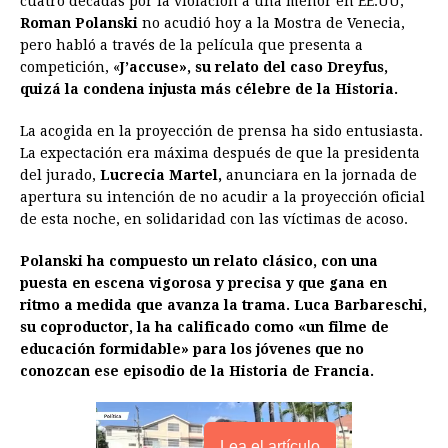
cuatro décadas por la violación a una menor en EE.UU,
e
s
t
e
t
k
i
n
y
Roman Polanski
no acudió hoy a la Mostra de Venecia,
b
e
s
a
e
e
l
t
L
pero habló a través de la película que presenta a
competición, «
J’accuse», su relato del caso Dreyfus,
o
n
A
d
r
d
i
quizá la condena injusta más célebre de la Historia.
o
g
p
s
e
I
n
La acogida en la proyección de prensa ha sido entusiasta.
k
e
p
s
n
k
La expectación era máxima después de que la presidenta
r
t
del jurado,
Lucrecia Martel,
anunciara en la jornada de
apertura su intención de no acudir a la proyección oficial
de esta noche, en solidaridad con las víctimas de acoso.
Polanski ha compuesto un relato clásico, con una
puesta en escena vigorosa y precisa y que gana en
ritmo a medida que avanza la trama. Luca Barbareschi,
su coproductor, la ha calificado como «un filme de
educación formidable» para los jóvenes que no
conozcan ese episodio de la Historia de Francia.
Lea el artículo