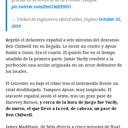
grande en la historia de la Premier League.
pic.twitter.com/EmCtMEPNIO
— Fútbol de Inglaterra (@EsFutbol_Ingles)
October 25,
2019
Repitió el delantero español a seis minutos del descanso.
Ben Chilwell vio su llegada. Le envió un centro y Ayoze
fusiló a Gunn. Era el cuarto. El quinto fue en el tiempo
añadido de la primera parte. Jamie Vardy resolvió a la
perfección una acción originada en un error defensivo de
los locales.
El Leicester no bajó el ritmo tras el intermedio frente un
rival desdibujado. Tampoco Ayoze, muy inspirado. El
atacante español anotó el sexto, tras un gran pase de
Harevey Barnes,
y cerca de la hora de juego fue Vardy,
de nuevo, el que llevó a la red, de cabeza, un pase de
Ben Chilwell.
James Maddison, de falta directa a cinco minutos de final,