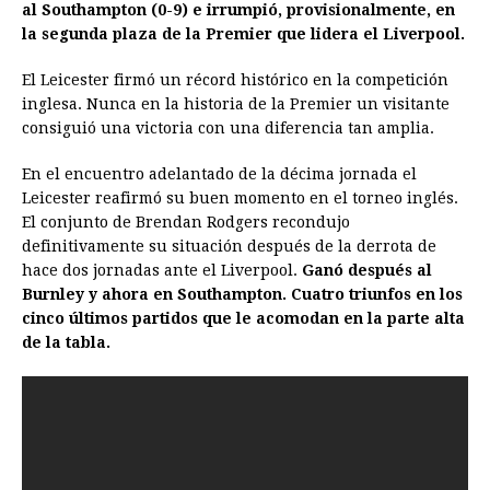
al Southampton (0-9) e irrumpió, provisionalmente, en
b
e
s
a
e
e
l
t
L
la segunda plaza de la Premier que lidera el Liverpool.
o
n
A
d
r
d
i
o
g
p
s
e
I
n
El Leicester firmó un récord histórico en la competición
inglesa. Nunca en la historia de la Premier un visitante
k
e
p
s
n
k
consiguió una victoria con una diferencia tan amplia.
r
t
En el encuentro adelantado de la décima jornada el
Leicester reafirmó su buen momento en el torneo inglés.
El conjunto de Brendan Rodgers recondujo
definitivamente su situación después de la derrota de
hace dos jornadas ante el Liverpool.
Ganó después al
Burnley y ahora en Southampton. Cuatro triunfos en los
cinco últimos partidos que le acomodan en la parte alta
de la tabla.