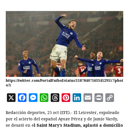
https://twitter.com/PortalFutboI/status/1187840716334129157/phot
o/1
X
F
M
W
T
P
L
E
P
C
a
e
h
h
i
i
m
r
o
Redacción deportes, 25 oct (EFE).- El Leicester, espoleado
c
s
a
r
n
n
a
i
p
por el acierto del español Ayoze Pérez y de Jamie Vardy,
e
s
t
e
t
k
i
n
y
se desató en e
l Saint Mary’s Stadium, aplastó a domicilio