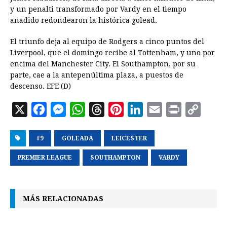
y un penalti transformado por Vardy en el tiempo
añadido redondearon la histórica golead.
El triunfo deja al equipo de Rodgers a cinco puntos del
Liverpool, que el domingo recibe al Tottenham, y uno por
encima del Manchester City. El Southampton, por su
parte, cae a la antepenúltima plaza, a puestos de
descenso. EFE (D)
X
F
M
W
T
P
L
E
P
C
a
e
h
h
i
i
m
r
o
#9
c
GOLEADA
s
a
r
LEICESTER
n
n
a
i
p
e
s
t
e
t
k
i
n
y
PREMIER LEAGUE
SOUTHAMPTON
VARDY
b
e
s
a
e
e
l
t
L
o
n
A
d
r
d
i
MÁS RELACIONADAS
o
g
p
s
e
I
n
k
e
p
s
n
k