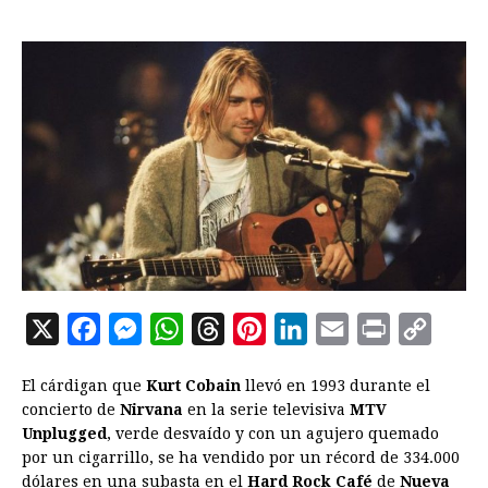
X
F
M
W
T
P
L
E
P
C
a
e
h
h
i
i
m
r
o
El cárdigan que
Kurt Cobain
llevó en 1993 durante el
c
s
a
r
n
n
a
i
p
concierto de
Nirvana
en la serie televisiva
MTV
e
s
t
e
t
k
i
n
y
Unplugged
, verde desvaído y con un agujero quemado
por un cigarrillo, se ha vendido por un récord de 334.000
b
e
s
a
e
e
l
t
L
dólares en una subasta en el
Hard Rock Café
de
Nueva