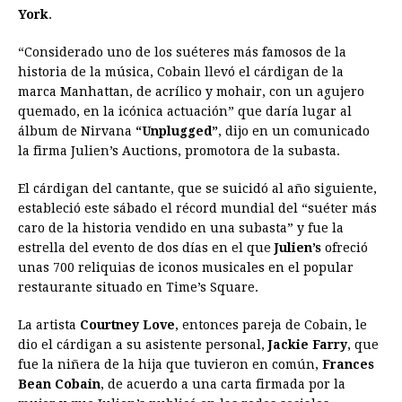
o
n
A
d
r
d
i
York
.
o
g
p
s
e
I
n
“Considerado uno de los suéteres más famosos de la
k
e
p
s
n
k
historia de la música, Cobain llevó el cárdigan de la
r
t
marca Manhattan, de acrílico y mohair, con un agujero
quemado, en la icónica actuación” que daría lugar al
álbum de Nirvana
“Unplugged”
, dijo en un comunicado
la firma Julien’s Auctions, promotora de la subasta.
El cárdigan del cantante, que se suicidó al año siguiente,
estableció este sábado el récord mundial del “suéter más
caro de la historia vendido en una subasta” y fue la
estrella del evento de dos días en el que
Julien’s
ofreció
unas 700 reliquias de iconos musicales en el popular
restaurante situado en Time’s Square.
La artista
Courtney Love
, entonces pareja de Cobain, le
dio el cárdigan a su asistente personal,
Jackie Farry
, que
fue la niñera de la hija que tuvieron en común,
Frances
Bean Cobain
, de acuerdo a una carta firmada por la