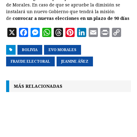
de Morales. En caso de que se apruebe la dimisión se
instalará un nuevo Gobierno que tendrá la misión
de
convocar a nuevas elecciones en un plazo de 90 días
X
F
M
W
T
P
L
E
P
C
a
e
h
h
i
i
m
r
o
BOLIVIA
c
s
EVO MORALES
a
r
n
n
a
i
p
e
s
t
e
t
k
i
n
y
FRAUDE ELECTORAL
JEANINE ÁÑEZ
b
e
s
a
e
e
l
t
L
o
n
A
d
r
d
i
MÁS RELACIONADAS
o
g
p
s
e
I
n
k
e
p
s
n
k
r
t