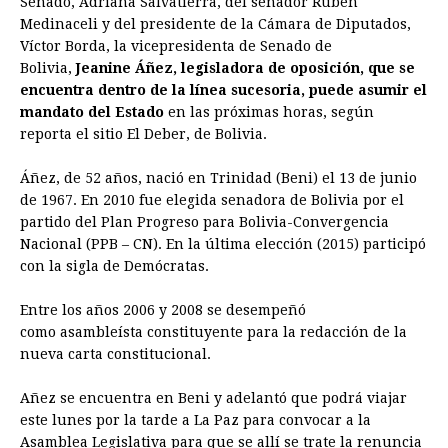
Senado, Adriana Salvatierra, del senador Rubén
Medinaceli y del presidente de la Cámara de Diputados,
b
e
s
a
e
e
l
t
L
Víctor Borda, la vicepresidenta de Senado de
o
n
A
d
r
d
i
Bolivia,
Jeanine Áñez, legisladora de oposición, que se
o
g
p
s
e
I
n
encuentra dentro de la línea sucesoria, puede asumir el
mandato del Estado
en las próximas horas, según
k
e
p
s
n
k
reporta el sitio El Deber, de Bolivia.
r
t
Áñez, de 52 años, nació en Trinidad (Beni) el 13 de junio
de 1967. En 2010 fue elegida senadora de Bolivia por el
partido del Plan Progreso para Bolivia-Convergencia
Nacional (PPB – CN). En la última elección (2015) participó
con la sigla de Demócratas.
Entre los años 2006 y 2008 se desempeñó
como asambleísta constituyente para la redacción de la
nueva carta constitucional.
Añez se encuentra en Beni y adelantó que podrá viajar
este lunes por la tarde a La Paz para convocar a la
Asamblea Legislativa para que se allí se trate la renuncia