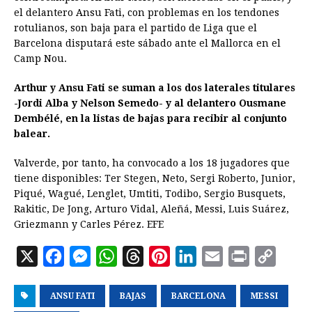
e
s
t
e
t
k
i
n
y
el delantero Ansu Fati, con problemas en los tendones
rotulianos, son baja para el partido de Liga que el
b
e
s
a
e
e
l
t
L
Barcelona disputará este sábado ante el Mallorca en el
o
n
A
d
r
d
i
Camp Nou.
o
g
p
s
e
I
n
Arthur y Ansu Fati se suman a los dos laterales titulares
k
e
p
s
n
k
-Jordi Alba y Nelson Semedo- y al delantero Ousmane
r
t
Dembélé, en la listas de bajas para recibir al conjunto
balear.
Valverde, por tanto, ha convocado a los 18 jugadores que
tiene disponibles: Ter Stegen, Neto, Sergi Roberto, Junior,
Piqué, Wagué, Lenglet, Umtiti, Todibo, Sergio Busquets,
Rakitic, De Jong, Arturo Vidal, Aleñá, Messi, Luis Suárez,
Griezmann y Carles Pérez. EFE
X
F
M
W
T
P
L
E
P
C
a
e
h
h
i
i
m
r
o
ANSU FATI
c
s
a
BAJAS
r
n
BARCELONA
n
a
i
MESSI
p