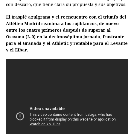
con descaro, que tiene clara su propuesta y sus objetivos.
o
n
A
d
r
d
i
o
g
p
s
e
I
n
El traspié azulgrana y el reencuentro con el triunfo del
Atlético Madrid reanima a los rojiblancos, de nuevo
k
e
p
s
n
k
entre los cuatro primeros después de superar al
r
t
Osasuna (2-0) en la decimoséptima jornada, frustrante
para el Granada y el Athletic y rentable para el Levante
y el Eibar.