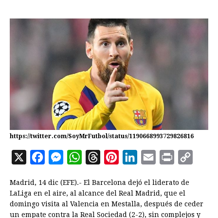
https://twitter.com/SoyMrFutbol/status/1190668993729826816
X
F
M
W
T
P
L
E
P
C
a
e
h
h
i
i
m
r
o
Madrid, 14 dic (EFE).- El Barcelona dejó el liderato de
c
s
a
r
n
n
a
i
p
LaLiga en el aire, al alcance del Real Madrid, que el
e
s
t
e
t
k
i
n
y
domingo visita al Valencia en Mestalla, después de ceder
un empate contra la Real Sociedad (2-2), sin complejos y
b
e
s
a
e
e
l
t
L