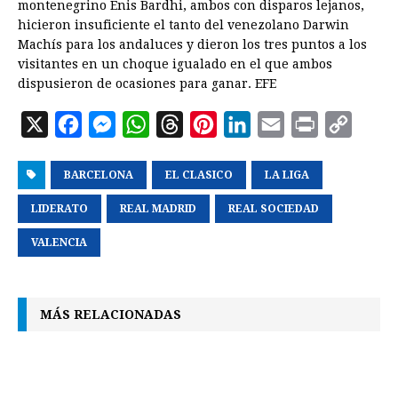
montenegrino Enis Bardhi, ambos con disparos lejanos,
hicieron insuficiente el tanto del venezolano Darwin
Machís para los andaluces y dieron los tres puntos a los
visitantes en un choque igualado en el que ambos
dispusieron de ocasiones para ganar. EFE
X
F
M
W
T
P
L
E
P
C
a
e
h
h
i
i
m
r
o
BARCELONA
c
s
a
EL CLASICO
r
n
n
LA LIGA
a
i
p
e
s
t
e
t
k
i
n
y
LIDERATO
REAL MADRID
REAL SOCIEDAD
b
e
s
a
e
e
l
t
L
VALENCIA
o
n
A
d
r
d
i
o
g
p
s
e
I
n
k
e
p
s
n
k
MÁS RELACIONADAS
r
t