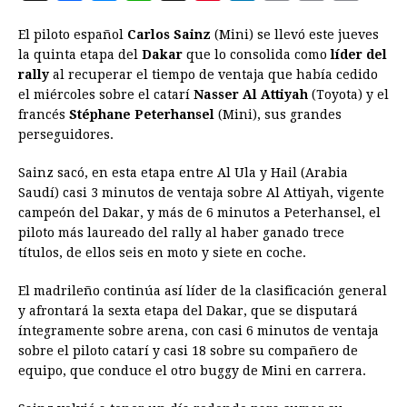
a
e
h
h
i
i
m
r
o
El piloto español
Carlos Sainz
(Mini) se llevó este jueves
c
s
a
r
n
n
a
i
p
la quinta etapa del
Dakar
que lo consolida como
líder del
e
s
t
e
t
k
i
n
y
rally
al recuperar el tiempo de ventaja que había cedido
el miércoles sobre el catarí
b
e
s
a
Nasser Al Attiyah
e
e
l
(Toyota) y el
t
L
francés
Stéphane Peterhansel
(Mini), sus grandes
o
n
A
d
r
d
i
perseguidores.
o
g
p
s
e
I
n
Sainz sacó, en esta etapa entre Al Ula y Hail (Arabia
k
e
p
s
n
k
Saudí) casi 3 minutos de ventaja sobre Al Attiyah, vigente
r
t
campeón del Dakar, y más de 6 minutos a Peterhansel, el
piloto más laureado del rally al haber ganado trece
títulos, de ellos seis en moto y siete en coche.
El madrileño continúa así líder de la clasificación general
y afrontará la sexta etapa del Dakar, que se disputará
íntegramente sobre arena, con casi 6 minutos de ventaja
sobre el piloto catarí y casi 18 sobre su compañero de
equipo, que conduce el otro buggy de Mini en carrera.