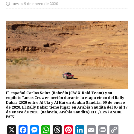
jueves 9 de enero de 2020
El español Carlos Sainz (Bahréin JCW X-Raid Team) y su
copiloto Lucas Cruz en acción durante la etapa cinco del Rally
Dakar 2020 entre Al Ula y Al Hai en Arabia Saudita, 09 de enero
de 2020. El Rally Dakar tiene lugar en Arabia Saudita del 05 al 17
de enero de 2020. (Bahrein, Arabia Saudita) EFE / EPA / ANDRE
PAIN
X
F
M
W
T
P
L
E
P
C