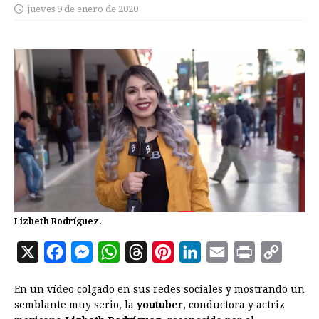
jueves 9 de enero de 2020
Lizbeth Rodríguez.
X
F
M
W
T
P
L
E
P
C
a
e
h
h
i
i
m
r
o
En un vídeo colgado en sus redes sociales y mostrando un
c
s
a
r
n
n
a
i
p
semblante muy serio, la
youtuber
, conductora y actriz
e
s
t
e
t
k
i
n
y