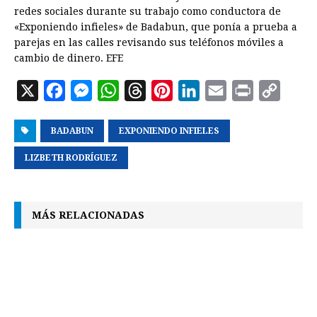
redes sociales durante su trabajo como conductora de
«Exponiendo infieles» de Badabun, que ponía a prueba a
parejas en las calles revisando sus teléfonos móviles a
cambio de dinero. EFE
X
F
M
W
T
P
L
E
P
C
a
e
h
h
i
i
m
r
o
BADABUN
c
s
a
EXPONIENDO INFIELES
r
n
n
a
i
p
e
s
t
e
t
k
i
n
y
LIZBETH RODRÍGUEZ
b
e
s
a
e
e
l
t
L
o
n
A
d
r
d
i
MÁS RELACIONADAS
o
g
p
s
e
I
n
k
e
p
s
n
k
r
t