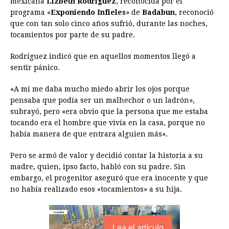
mexicana
Lizbeth Rodríguez
, reconocida por el
programa «
b
Exponiendo Infieles
e
s
a
e
» de
Badabun
e
l
, reconoció
t
L
que con tan solo cinco años sufrió, durante las noches,
o
n
A
d
r
d
i
tocamientos por parte de su padre.
o
g
p
s
e
I
n
Rodríguez indicó que en aquellos momentos llegó a
k
e
p
s
n
k
sentir pánico.
r
t
«A mí me daba mucho miedo abrir los ojos porque
pensaba que podía ser un malhechor o un ladrón»,
subrayó, pero «era obvio que la persona que me estaba
tocando era el hombre que vivía en la casa, porque no
había manera de que entrara alguien más».
Pero se armó de valor y decidió contar la historia a su
madre, quien, ipso facto, habló con su padre. Sin
embargo, el progenitor aseguró que era inocente y que
no había realizado esos «tocamientos» a su hija.
Lea el artículo