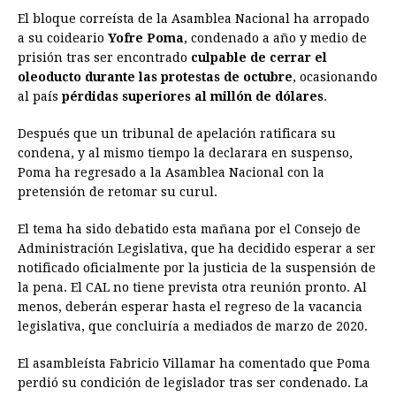
El bloque correísta de la Asamblea Nacional ha arropado
c
s
a
r
n
n
a
i
p
a su coideario
Yofre Poma
, condenado a año y medio de
e
s
t
e
t
k
i
n
y
prisión tras ser encontrado
culpable de cerrar el
oleoducto durante las protestas de octubre
b
e
s
a
e
e
l
, ocasionando
t
L
al país
pérdidas superiores al millón de dólares
.
o
n
A
d
r
d
i
o
g
p
s
e
I
n
Después que un tribunal de apelación ratificara su
condena, y al mismo tiempo la declarara en suspenso,
k
e
p
s
n
k
Poma ha regresado a la Asamblea Nacional con la
r
t
pretensión de retomar su curul.
El tema ha sido debatido esta mañana por el Consejo de
Administración Legislativa, que ha decidido esperar a ser
notificado oficialmente por la justicia de la suspensión de
la pena. El CAL no tiene prevista otra reunión pronto. Al
menos, deberán esperar hasta el regreso de la vacancia
legislativa, que concluiría a mediados de marzo de 2020.
El asambleísta Fabricio Villamar ha comentado que Poma
perdió su condición de legislador tras ser condenado. La