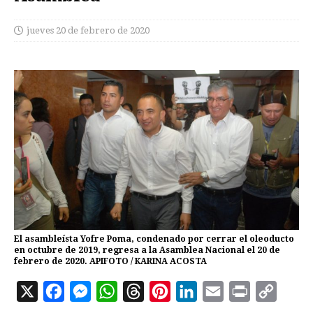
jueves 20 de febrero de 2020
El asambleísta Yofre Poma, condenado por cerrar el oleoducto
en octubre de 2019, regresa a la Asamblea Nacional el 20 de
febrero de 2020. APIFOTO / KARINA ACOSTA
X
F
M
W
T
P
L
E
P
C
a
e
h
h
i
i
m
r
o