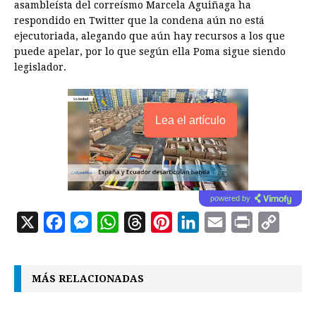
asambleísta del correísmo Marcela Aguiñaga ha
respondido en Twitter que la condena aún no está
ejecutoriada, alegando que aún hay recursos a los que
puede apelar, por lo que según ella Poma sigue siendo
legislador.
Lea el artículo
powered by
X
F
M
W
T
P
L
E
P
C
a
e
h
h
i
i
m
r
o
c
s
a
r
n
n
a
i
p
MÁS RELACIONADAS
e
s
t
e
t
k
i
n
y
b
e
s
a
e
e
l
t
L