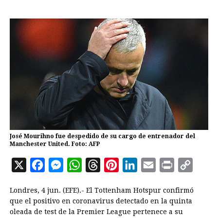
José Mourihno fue despedido de su cargo de entrenador del
Manchester United. Foto: AFP
X
F
M
W
T
P
L
E
P
C
a
e
h
h
i
i
m
r
o
Londres, 4 jun. (EFE).- El Tottenham Hotspur confirmó
c
s
a
r
n
n
a
i
p
que el positivo en coronavirus detectado en la quinta
e
s
t
e
t
k
i
n
y
oleada de test de la Premier League pertenece a su