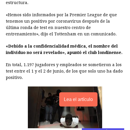
estructura.
b
e
s
a
e
e
l
t
L
o
n
A
d
r
d
i
«Hemos sido informados por la Premier League de que
o
g
p
s
e
I
n
tenemos un positivo por coronavirus después de la
última ronda de test en nuestro centro de
k
e
p
s
n
k
entrenamiento», dijo el Tottenham en un comunicado.
r
t
«Debido a la confidencialidad médica, el nombre del
individuo no será revelado», apuntó el club londinense.
En total, 1.197 jugadores y empleados se sometieron a los
test entre el 1 y el 2 de junio, de los que solo uno ha dado
positivo.
Lea el artículo