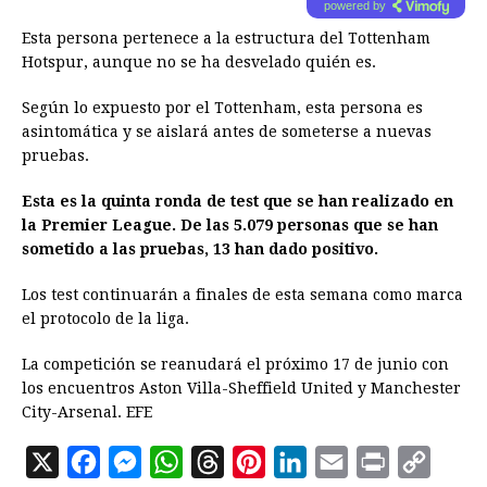
powered by
Esta persona pertenece a la estructura del Tottenham
Hotspur, aunque no se ha desvelado quién es.
Según lo expuesto por el Tottenham, esta persona es
asintomática y se aislará antes de someterse a nuevas
pruebas.
Esta es la quinta ronda de test que se han realizado en
la Premier League. De las 5.079 personas que se han
sometido a las pruebas, 13 han dado positivo.
Los test continuarán a finales de esta semana como marca
el protocolo de la liga.
La competición se reanudará el próximo 17 de junio con
los encuentros Aston Villa-Sheffield United y Manchester
City-Arsenal. EFE
X
F
M
W
T
P
L
E
P
C