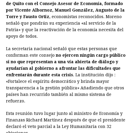
de Quito con el Consejo Asesor de Economía, formado
e
s
t
e
t
k
i
n
y
por Vicente Albornoz, Manuel González, Augusto de la
Torre y Fausto Ortiz
b
e
, economistas reconocidos. Moreno
s
a
e
e
l
t
L
señaló que pondrán su experiencia «al servicio de la
o
n
A
d
r
d
i
Patria» y que la reactivación de la economía necesita del
o
g
p
s
e
I
n
apoyo de todos.
k
e
p
s
n
k
La secretaria nacional señaló que estas personas que
r
t
conforman este consejo
no ejercen ningún cargo público
si no que representan a una vía abierta de diálogo y
ayudarían al gobierno a afrontar las dificultades que
enfrentarán durante esta crisis
. La institución dijo :
«Fortalece el espíritu democrático y brinda mayor
transparencia a la gestión pública» Añadiendo que otros
países han recurrido también al mismo sistema de
refuerzo.
Esta reunión tuvo lugar junto al ministro de Economía y
Finanzas Richard Martínez después de que el presidente
declaró el veto parcial a la Ley Humanitaria con 32