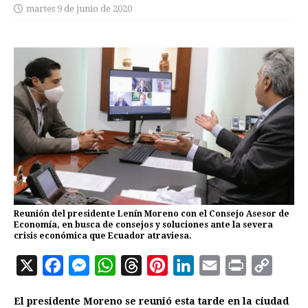
martes 9 de junio de 2020
Reunión del presidente Lenín Moreno con el Consejo Asesor de
Economía, en busca de consejos y soluciones ante la severa
crisis económica que Ecuador atraviesa.
X
F
M
W
T
P
L
E
P
C
a
e
h
h
i
i
m
r
o
El presidente Moreno se reunió esta tarde en la ciudad
c
s
a
r
n
n
a
i
p