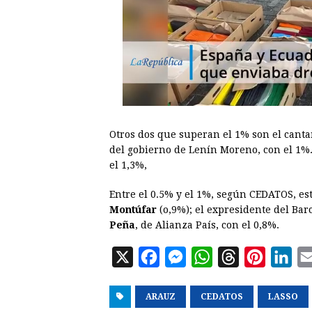
Otros dos que superan el 1% son el cant
del gobierno de Lenín Moreno, con el 1%.
el 1,3%,
Entre el 0.5% y el 1%, según CEDATOS, est
Montúfar
(o,9%); el expresidente del Bar
Peña
, de Alianza País, con el 0,8%.
X
F
M
W
T
P
L
a
e
h
h
i
i
ARAUZ
c
s
CEDATOS
a
r
n
LASSO
n