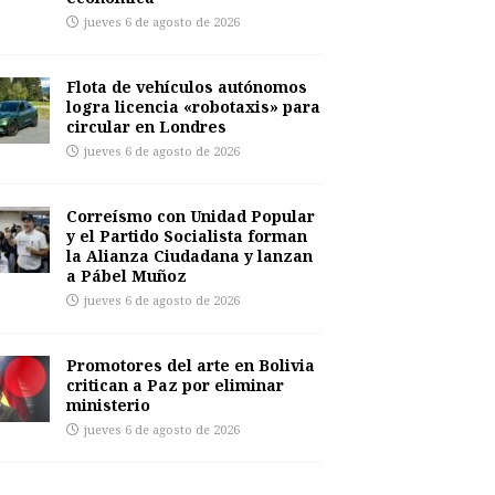
jueves 6 de agosto de 2026
Flota de vehículos autónomos
logra licencia «robotaxis» para
circular en Londres
jueves 6 de agosto de 2026
Correísmo con Unidad Popular
y el Partido Socialista forman
la Alianza Ciudadana y lanzan
a Pábel Muñoz
jueves 6 de agosto de 2026
Promotores del arte en Bolivia
critican a Paz por eliminar
ministerio
jueves 6 de agosto de 2026