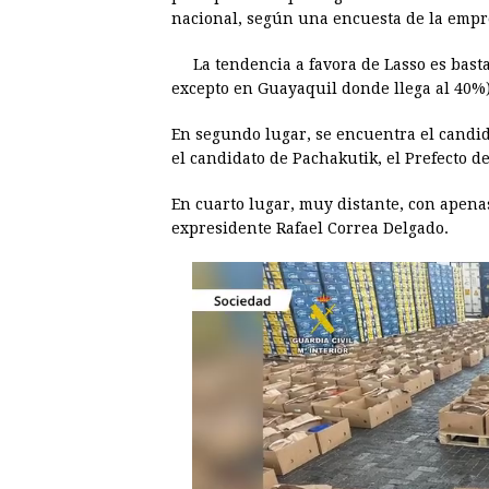
e
s
t
e
t
k
nacional, según una encuesta de la emp
b
e
s
a
e
e
La tendencia a favora de Lasso es bast
o
n
A
d
r
d
excepto en Guayaquil donde llega al 40%)
o
g
p
s
e
I
En segundo lugar, se encuentra el candi
k
e
p
s
n
el candidato de Pachakutik, el Prefecto d
r
t
En cuarto lugar, muy distante, con apena
expresidente Rafael Correa Delgado.