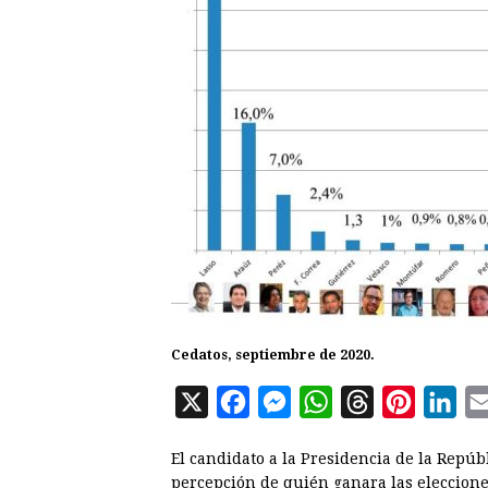
Cedatos, septiembre de 2020.
X
F
M
W
T
P
L
a
e
h
h
i
i
El candidato a la Presidencia de la Repúb
c
s
a
r
n
n
percepción de quién ganara las elecciones