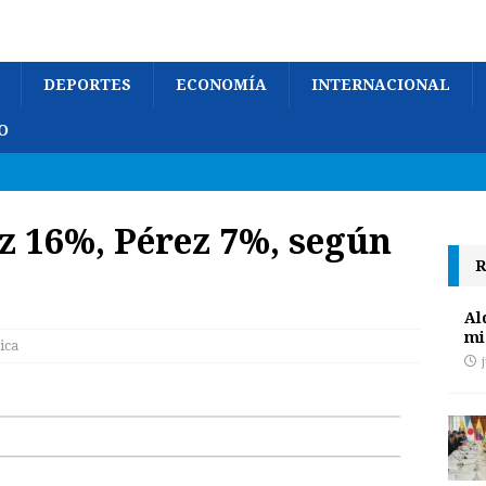
DEPORTES
ECONOMÍA
INTERNACIONAL
O
z 16%, Pérez 7%, según
R
Al
mi
tica