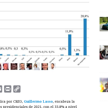
E
P
C
m
r
o
lica por CREO,
Guillermo Lasso
, encabeza la
a
i
p
 presidenciales de 2021, con el 33,8% a nivel