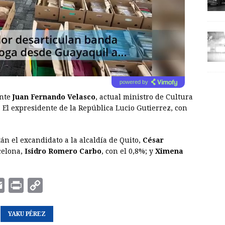
powered by
ante
Juan Fernando Velasco
, actual ministro de Cultura
 El expresidente de la República Lucio Gutierrez, con
án el excandidato a la alcaldía de Quito,
César
celona,
Isidro Romero Carbo
, con el 0,8%; y
Ximena
E
P
C
m
r
o
a
YAKU PÉREZ
i
p