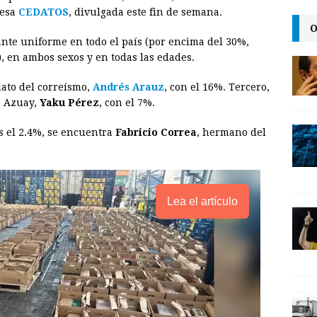
i
n
y
resa
CEDATOS
, divulgada este fin de semana.
O
l
t
L
ante uniforme en todo el país (por encima del 30%,
i
, en ambos sexos y en todas las edades.
n
dato del correísmo,
Andrés Arauz
, con el 16%. Tercero,
k
e Azuay,
Yaku Pérez
, con el 7%.
s el 2.4%, se encuentra
Fabricio Correa
, hermano del
Lea el artículo