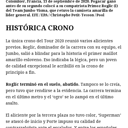
Colombier, Francia, 13 de septiembre de 2020. Pogacar ganó
antes de su segundo colocó a su compatriota Primoz Roglic (I)
del Team Jumbo-Visma, que retuvo la camiseta amarilla de
líder general. EFE / EPA / Christophe Petit-Tesson / Pool
HISTÓRICA CRONO
La única crono del Tour 2020 reunió varios alicientes
previos. Roglic, dominador de la carrera con su equipo, el
Jumbo, salió a blindar para la historia el primer maillot
amarillo esloveno. Eso indicaba la lógica, pero un joven
de calidad excepcional le acribilló en la crono de
principio a fin.
Roglic terminó en el suelo, abatido.
Tampoco se lo creía,
pero tuvo que rendirse a la evidencia. La carrera termina
en el último metro y el ‘ogro’ se lo zampó en el último
asalto.
El aliciente por la tercera plaza no tuvo color, ‘Superman’
se atascó de inicio y Porte impuso su calidad de
contrarrelojista ante el escalador. Y entre los españoles,