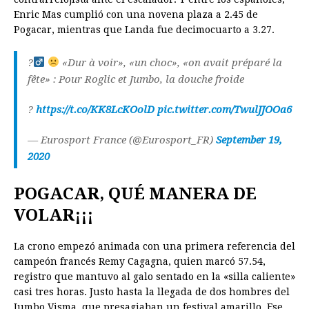
Enric Mas cumplió con una novena plaza a 2.45 de
Pogacar, mientras que Landa fue decimocuarto a 3.27.
?‍
«Dur à voir», «un choc», «on avait préparé la
fête» : Pour Roglic et Jumbo, la douche froide
?
https://t.co/KK8LcKOolD
pic.twitter.com/TwulJJOOa6
— Eurosport France (@Eurosport_FR)
September 19,
2020
POGACAR, QUÉ MANERA DE
VOLAR¡¡¡
La crono empezó animada con una primera referencia del
campeón francés Remy Cagagna, quien marcó 57.54,
registro que mantuvo al galo sentado en la «silla caliente»
casi tres horas. Justo hasta la llegada de dos hombres del
Jumbo Visma, que presagiaban un festival amarillo. Ese