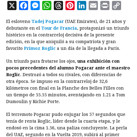
X
F
M
W
T
P
L
E
P
C
a
e
h
h
i
i
m
r
o
El esloveno
Tadej Pogacar
(UAE Emirates), de 21 años y
c
s
a
r
n
n
a
i
p
debutante en el
Tour de Francia
, protagonizó un triunfo
e
s
t
e
t
k
i
n
y
histórico en la contrarreloj decisiva de la presente
edición, en la que aniquiló a su compatriota y gran
b
e
s
a
e
e
l
t
L
favorito
Primoz Roglic
a un día de la llegada a París.
o
n
A
d
r
d
i
o
g
p
s
e
I
n
Un triunfo para frotarse los ojos,
una exhibición con
pocos precedentes del alumno Pogacar ante el maestro
k
e
p
s
n
k
Roglic
. Destrozó a todos su rivales, con diferencias de
r
t
otra época. Se impuso en la contrarreloj de 32,6
kilómetros con final en la Planche des Belles Filles con
un tiempo de 55.55 minutos, aventajando en 1.21 a Tom
Dumoulin y Richie Porte.
El terremoto Pogacar pudo enjugar los 57 segundos que
tenía de renta Roglic, líder desde la cuarta etapa, y le
endosó en la cima 1.56, una paliza concluyente. La perla
del UAE, segundo en la Vuelta 2019, subirá al primer