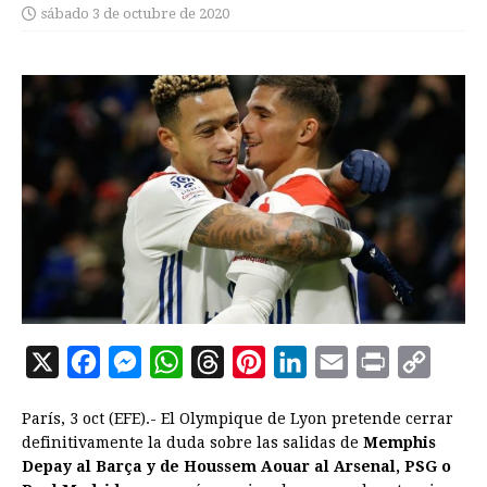
sábado 3 de octubre de 2020
X
F
M
W
T
P
L
E
P
C
a
e
h
h
i
i
m
r
o
París, 3 oct (EFE).- El Olympique de Lyon pretende cerrar
c
s
a
r
n
n
a
i
p
definitivamente la duda sobre las salidas de
Memphis
e
s
t
e
t
k
i
n
y
Depay al Barça y de Houssem Aouar al Arsenal, PSG o