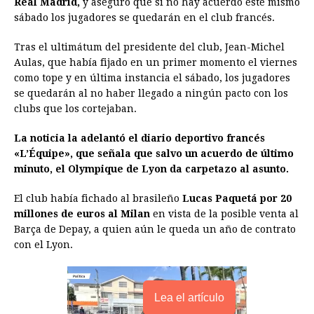
Real Madrid,
b
y aseguró que si no hay acuerdo este mismo
e
s
a
e
e
l
t
L
sábado los jugadores se quedarán en el club francés.
o
n
A
d
r
d
i
o
g
p
s
e
I
n
Tras el ultimátum del presidente del club, Jean-Michel
Aulas, que había fijado en un primer momento el viernes
k
e
p
s
n
k
como tope y en última instancia el sábado, los jugadores
r
t
se quedarán al no haber llegado a ningún pacto con los
clubs que los cortejaban.
La noticia la adelantó el diario deportivo francés
«L’Équipe», que señala que salvo un acuerdo de último
minuto, el Olympique de Lyon da carpetazo al asunto.
El club había fichado al brasileño
Lucas Paquetá por 20
millones de euros al Milan
en vista de la posible venta al
Barça de Depay, a quien aún le queda un año de contrato
con el Lyon.
Lea el artículo