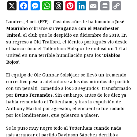
X
F
M
W
T
P
L
E
P
C
a
e
h
h
i
i
m
r
o
Londres, 4 oct. (EFE).- Casi dos años le ha tomado a
José
c
s
a
r
n
n
a
i
p
Mourinho
cobrarse su
venganza con el Manchester
e
s
t
e
t
k
i
n
y
United
, el club que le despidió en diciembre de 2018. En
su regreso a Old Trafford, el técnico portugués vio desde
b
e
s
a
e
e
l
t
L
el banco cómo el Tottenham Hotspur le endosó un 1-6 al
o
n
A
d
r
d
i
United en una terrible humillación para los
‘Diablos
o
g
p
s
e
I
n
Rojos’
.
k
e
p
s
n
k
El equipo de Ole Gunnar Solskjaer se llevó un tremendo
r
t
correctivo pese a adelantarse a los dos minutos de partido
con un penalti -cometido a los 30 segundos- transformado
por
Bruno Fernandes.
Sin embargo, antes de los diez ya
había remontado el Tottenham, y tras la expulsión de
Anthony Martial por agresión, el encuentro fue rodado
por los londinenses, que golearon a placer.
Se le puso muy negro todo al Tottenham cuando nada
más arrancar el partido Davinson Sánchez derribó a