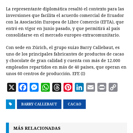
La representante diplomática resaltó el contexto para las
inversiones que facilita el acuerdo comercial de Ecuador
con la Asociación Europea de Libre Comercio (EFTA), que
entró en vigor en junio pasado, y que permitirá al país
consolidarse en el mercado europeo extracomunitario.
Con sede en Zúrich, el grupo suizo Barry Callebaut, es
uno de los principales fabricantes de productos de cacao
y chocolate de gran calidad y cuenta con más de 12.000
empleados repartidos en más de 40 países, que operan en
unos 60 centros de producción. EFE (I)
X
F
M
W
T
P
L
E
P
C
a
e
h
h
i
i
m
r
o
BARRY CALLEBAUT
c
s
a
r
CACAO
n
n
a
i
p
e
s
t
e
t
k
i
n
y
b
e
s
a
e
e
l
t
L
MÁS RELACIONADAS
o
n
A
d
r
d
i