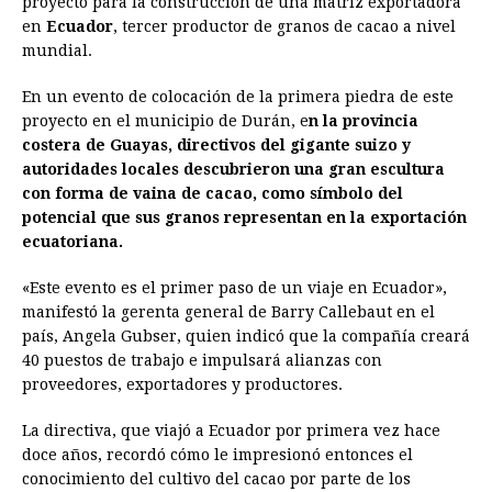
proyecto para la construcción de una matriz exportadora
en
Ecuador
b
, tercer productor de granos de cacao a nivel
e
s
a
e
e
l
t
L
mundial.
o
n
A
d
r
d
i
o
g
p
s
e
I
n
En un evento de colocación de la primera piedra de este
proyecto en el municipio de Durán, e
n la provincia
k
e
p
s
n
k
costera de Guayas, directivos del gigante suizo y
r
t
autoridades locales descubrieron una gran escultura
con forma de vaina de cacao, como símbolo del
potencial que sus granos representan en la exportación
ecuatoriana.
«Este evento es el primer paso de un viaje en Ecuador»,
manifestó la gerenta general de Barry Callebaut en el
país, Angela Gubser, quien indicó que la compañía creará
40 puestos de trabajo e impulsará alianzas con
proveedores, exportadores y productores.
La directiva, que viajó a Ecuador por primera vez hace
doce años, recordó cómo le impresionó entonces el
conocimiento del cultivo del cacao por parte de los