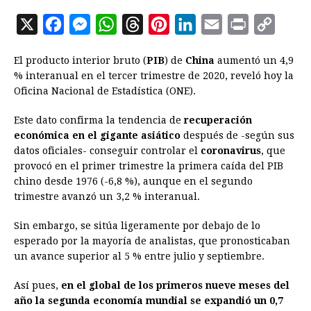
X
F
M
W
T
P
L
E
P
C
a
e
h
h
i
i
m
r
o
El producto interior bruto (
PIB
) de
China
aumentó un 4,9
c
s
a
r
n
n
a
i
p
% interanual en el tercer trimestre de 2020, reveló hoy la
e
s
t
e
t
k
i
n
y
Oficina Nacional de Estadística (ONE).
b
e
s
a
e
e
l
t
L
Este dato confirma la tendencia de
recuperación
o
n
A
d
r
d
i
económica en el gigante asiático
después de -según sus
o
g
p
s
e
I
n
datos oficiales- conseguir controlar el
coronavirus
, que
provocó en el primer trimestre la primera caída del PIB
k
e
p
s
n
k
chino desde 1976 (-6,8 %), aunque en el segundo
r
t
trimestre avanzó un 3,2 % interanual.
Sin embargo, se sitúa ligeramente por debajo de lo
esperado por la mayoría de analistas, que pronosticaban
un avance superior al 5 % entre julio y septiembre.
Así pues,
en el global de los primeros nueve meses del
año la segunda economía mundial se expandió un 0,7