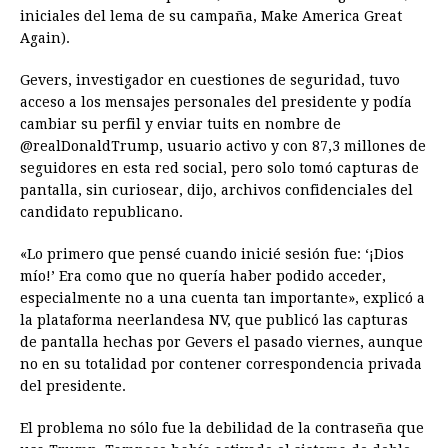
o
n
A
d
r
d
i
iniciales del lema de su campaña, Make America Great
o
g
p
s
e
I
n
Again).
k
e
p
s
n
k
Gevers, investigador en cuestiones de seguridad, tuvo
r
t
acceso a los mensajes personales del presidente y podía
cambiar su perfil y enviar tuits en nombre de
@realDonaldTrump, usuario activo y con 87,3 millones de
seguidores en esta red social, pero solo tomó capturas de
pantalla, sin curiosear, dijo, archivos confidenciales del
candidato republicano.
«Lo primero que pensé cuando inicié sesión fue: ‘¡Dios
mío!’ Era como que no quería haber podido acceder,
especialmente no a una cuenta tan importante», explicó a
la plataforma neerlandesa NV, que publicó las capturas
de pantalla hechas por Gevers el pasado viernes, aunque
no en su totalidad por contener correspondencia privada
del presidente.
El problema no sólo fue la debilidad de la contraseña que