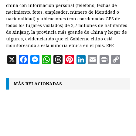
china con información personal (teléfono, fechas de
nacimiento, fotos, empleador, número de identidad o
nacionalidad) y ubicaciones (con coordenadas GPS de
todos los lugares visitados) de 2,7 millones de habitantes
de Xinjang, la provincia más grande de China y hogar de
uigures, evidenciando que el Gobierno chino está
monitoreando a esta minoría étnica en el país. EFE
X
F
M
W
T
P
L
E
P
C
a
e
h
h
i
i
m
r
o
c
s
a
r
n
n
a
i
p
MÁS RELACIONADAS
e
s
t
e
t
k
i
n
y
b
e
s
a
e
e
l
t
L
o
n
A
d
r
d
i
o
g
p
s
e
I
n
k
e
p
s
n
k
r
t