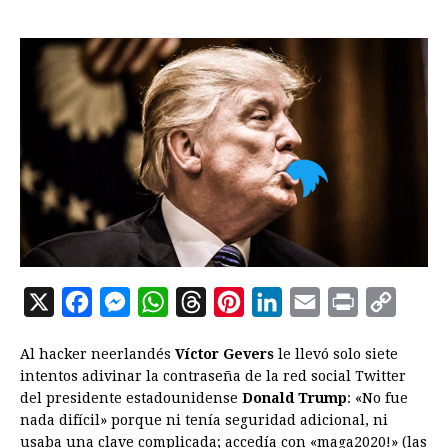
X
F
M
W
T
P
L
E
P
C
a
e
h
h
i
i
m
r
o
Al hacker neerlandés
Víctor Gevers
le llevó solo siete
c
s
a
r
n
n
a
i
p
intentos adivinar la contraseña de la red social Twitter
e
s
t
e
t
k
i
n
y
del presidente estadounidense
Donald Trump
: «No fue
nada difícil» porque ni tenía seguridad adicional, ni
b
e
s
a
e
e
l
t
L
usaba una clave complicada; accedía con «maga2020!» (las