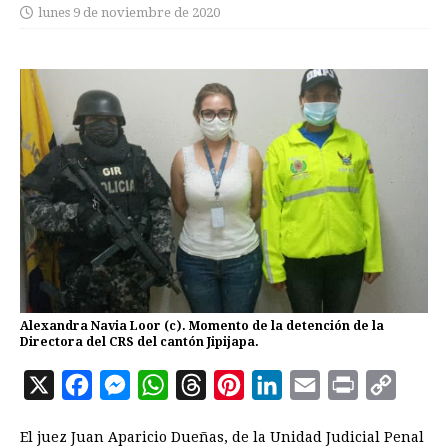
lunes 9 de noviembre de 2020
Alexandra Navia Loor (c). Momento de la detención de la
Directora del CRS del cantón Jipijapa.
X
F
M
W
T
P
L
E
P
C
a
e
h
h
i
i
m
r
o
El juez Juan Aparicio Dueñas, de la Unidad Judicial Penal
c
s
a
r
n
n
a
i
p