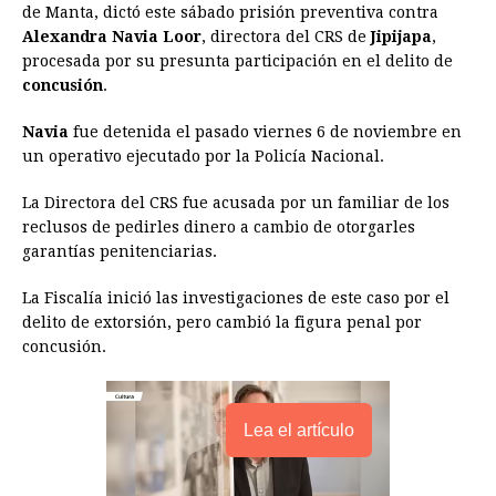
de Manta, dictó este sábado prisión preventiva contra
e
s
t
e
t
k
i
n
y
Alexandra Navia Loor
, directora del CRS de
Jipijapa
,
procesada por su presunta participación en el delito de
b
e
s
a
e
e
l
t
L
concusión
.
o
n
A
d
r
d
i
o
g
p
s
e
I
n
Navia
fue detenida el pasado viernes 6 de noviembre en
un operativo ejecutado por la Policía Nacional.
k
e
p
s
n
k
r
t
La Directora del CRS fue acusada por un familiar de los
reclusos de pedirles dinero a cambio de otorgarles
garantías penitenciarias.
La Fiscalía inició las investigaciones de este caso por el
delito de extorsión, pero cambió la figura penal por
concusión.
Lea el artículo