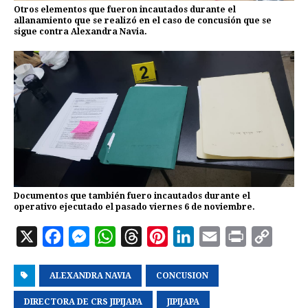
Otros elementos que fueron incautados durante el
allanamiento que se realizó en el caso de concusión que se
sigue contra Alexandra Navia.
Documentos que también fuero incautados durante el
operativo ejecutado el pasado viernes 6 de noviembre.
X
F
M
W
T
P
L
E
P
C
a
e
h
h
i
i
m
r
o
ALEXANDRA NAVIA
c
s
a
r
CONCUSION
n
n
a
i
p
e
s
t
e
t
k
i
n
y
DIRECTORA DE CRS JIPIJAPA
JIPIJAPA