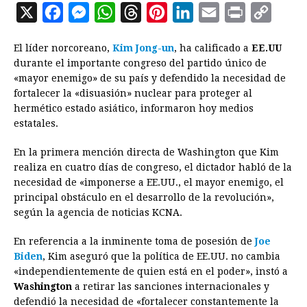
X
F
M
W
T
P
L
E
P
C
a
e
h
h
i
i
m
r
o
El líder norcoreano,
Kim Jong-un
, ha calificado a
EE.UU
c
s
a
r
n
n
a
i
p
durante el importante congreso del partido único de
e
s
t
e
t
k
i
n
y
«mayor enemigo» de su país y defendido la necesidad de
fortalecer la «disuasión» nuclear para proteger al
b
e
s
a
e
e
l
t
L
hermético estado asiático, informaron hoy medios
o
n
A
d
r
d
i
estatales.
o
g
p
s
e
I
n
En la primera mención directa de Washington que Kim
k
e
p
s
n
k
realiza en cuatro días de congreso, el dictador habló de la
r
t
necesidad de «imponerse a EE.UU., el mayor enemigo, el
principal obstáculo en el desarrollo de la revolución»,
según la agencia de noticias KCNA.
En referencia a la inminente toma de posesión de
Joe
Biden
, Kim aseguró que la política de EE.UU. no cambia
«independientemente de quien está en el poder», instó a
Washington
a retirar las sanciones internacionales y
defendió la necesidad de «fortalecer constantemente la