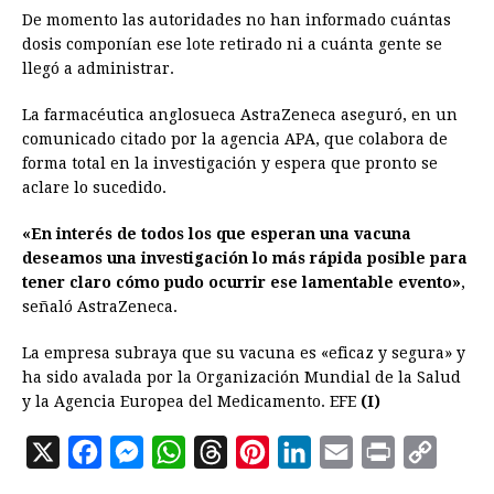
De momento las autoridades no han informado cuántas
dosis componían ese lote retirado ni a cuánta gente se
llegó a administrar.
La farmacéutica anglosueca AstraZeneca aseguró, en un
comunicado citado por la agencia APA, que colabora de
forma total en la investigación y espera que pronto se
aclare lo sucedido.
«En interés de todos los que esperan una vacuna
deseamos una investigación lo más rápida posible para
tener claro cómo pudo ocurrir ese lamentable evento»
,
señaló AstraZeneca.
La empresa subraya que su vacuna es «eficaz y segura» y
ha sido avalada por la Organización Mundial de la Salud
y la Agencia Europea del Medicamento. EFE
(I)
X
F
M
W
T
P
L
E
P
C
a
e
h
h
i
i
m
r
o