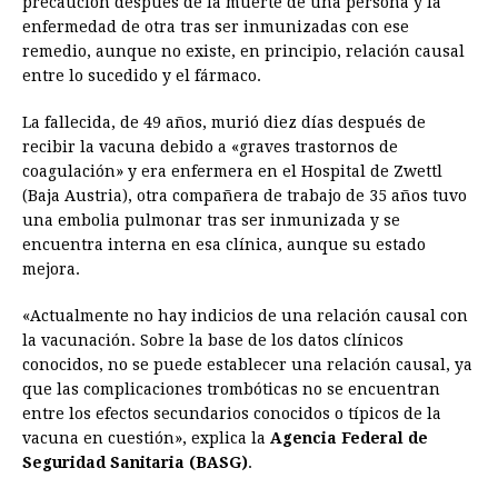
precaución después de la muerte de una persona y la
enfermedad de otra tras ser inmunizadas con ese
b
e
s
a
e
e
l
t
L
remedio, aunque no existe, en principio, relación causal
o
n
A
d
r
d
i
entre lo sucedido y el fármaco.
o
g
p
s
e
I
n
La fallecida, de 49 años, murió diez días después de
k
e
p
s
n
k
recibir la vacuna debido a «graves trastornos de
r
t
coagulación» y era enfermera en el Hospital de Zwettl
(Baja Austria), otra compañera de trabajo de 35 años tuvo
una embolia pulmonar tras ser inmunizada y se
encuentra interna en esa clínica, aunque su estado
mejora.
«Actualmente no hay indicios de una relación causal con
la vacunación. Sobre la base de los datos clínicos
conocidos, no se puede establecer una relación causal, ya
que las complicaciones trombóticas no se encuentran
entre los efectos secundarios conocidos o típicos de la
vacuna en cuestión», explica la
Agencia Federal de
Seguridad Sanitaria (BASG)
.