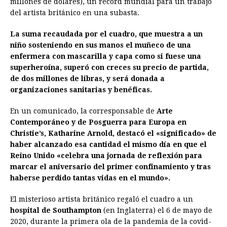
millones de dólares), un récord mundial para un trabajo
b
e
s
a
e
e
l
t
L
del artista británico en una subasta.
o
n
A
d
r
d
i
o
g
p
s
e
I
n
La suma recaudada por el cuadro, que muestra a un
niño sosteniendo en sus manos el muñeco de una
k
e
p
s
n
k
enfermera con mascarilla y capa como si fuese una
r
t
superheroína, superó con creces su precio de partida,
de dos millones de libras, y será donada a
organizaciones sanitarias y benéficas.
En un comunicado, la corresponsable de
Arte
Contemporáneo y de Posguerra para Europa en
Christie’s, Katharine Arnold, destacó el «significado» de
haber alcanzado esa cantidad el mismo día en que el
Reino Unido «celebra una jornada de reflexión para
marcar el aniversario del primer confinamiento y tras
haberse perdido tantas vidas en el mundo».
El misterioso artista británico regaló el cuadro a un
hospital de Southampton
(en Inglaterra) el 6 de mayo de
2020, durante la primera ola de la pandemia de la covid-