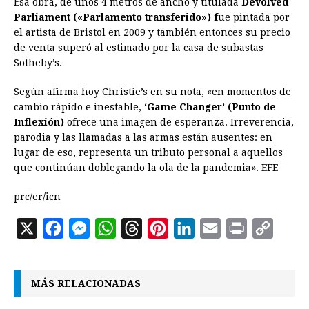
Esa obra, de unos 4 metros de ancho y titulada
Devolved
Parliament («Parlamento transferido») f
ue pintada por
el artista de Bristol en 2009 y también entonces su precio
de venta superó al estimado por la casa de subastas
Sotheby’s.
Según afirma hoy Christie’s en su nota, «en momentos de
cambio rápido e inestable,
‘Game Changer’ (Punto de
Inflexión)
ofrece una imagen de esperanza. Irreverencia,
parodia y las llamadas a las armas están ausentes: en
lugar de eso, representa un tributo personal a aquellos
que continúan doblegando la ola de la pandemia». EFE
prc/er/icn
X
F
M
W
T
P
L
E
P
C
a
e
h
h
i
i
m
r
o
c
s
a
r
n
n
a
i
p
MÁS RELACIONADAS
e
s
t
e
t
k
i
n
y