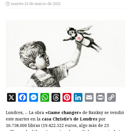
martes 23 de marzo de 2021
X
F
M
W
T
P
L
E
P
C
a
e
h
h
i
i
m
r
o
Londres, .- La obra
«Game changer»
de Banksy se vendió
c
s
a
r
n
n
a
i
p
este martes en la
casa Christie’s de Londres
por
e
s
t
e
t
k
i
n
y
16.758.000 libras (19.422.522 euros, algo más de 23