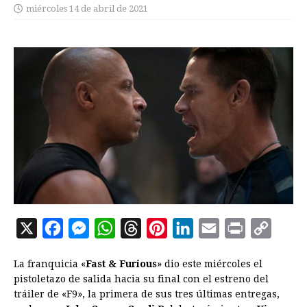
miércoles 14 de abril de 2021
X
F
M
W
T
P
L
E
P
C
a
e
h
h
i
i
m
r
o
La franquicia «
Fast & Furious
» dio este miércoles el
c
s
a
r
n
n
a
i
p
pistoletazo de salida hacia su final con el estreno del
e
s
t
e
t
k
i
n
y
tráiler de «F9», la primera de sus tres últimas entregas,