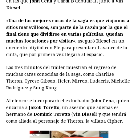
en las que
b
John Cena
e
s
y
Cardi B
a
debutarán junto a
e
e
l
t
Vin
L
Diesel
.
o
n
A
d
r
d
i
o
g
p
s
e
I
n
«
Una de las mejores cosas de la saga es que viajamos a
sitios maravillosos, son parte de la razón por la que el
k
e
p
s
n
k
final tiene que dividirse en varias películas. Quedan
r
t
muchas locaciones por visitar
«, aseguró
Diesel
en un
encuentro digital con Efe para presentar el avance de la
cinta, que por primera vez llegará al espacio.
Los tres minutos del tráiler muestran el regreso de
muchas caras conocidas de la saga, como Charlize
Theron, Tyrese Gibson, Helen Mirren, Ludacris, Michelle
Rodríguez y Sung Kang.
Al elenco se incorporará el exluchador
John Cena
, quien
encarna a
Jakob Toretto
, un asesino que además es
hermano de
Dominic Toretto
(
Vin Diesel
) y que tendrá
como aliada al personaje de Theron, la villana Cipher.