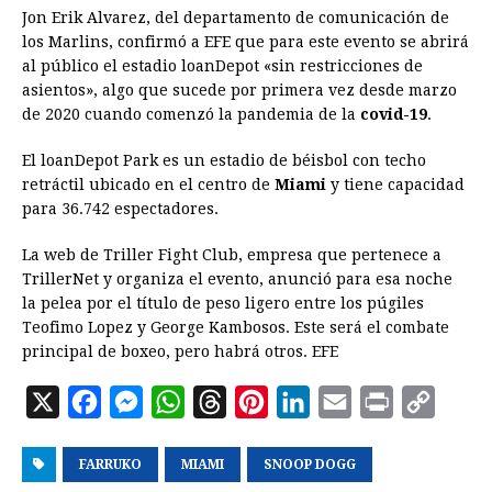
Jon Erik Alvarez, del departamento de comunicación de
los Marlins, confirmó a EFE que para este evento se abrirá
al público el estadio loanDepot «sin restricciones de
asientos», algo que sucede por primera vez desde marzo
de 2020 cuando comenzó la pandemia de la
covid-19
.
El loanDepot Park es un estadio de béisbol con techo
retráctil ubicado en el centro de
Miami
y tiene capacidad
para 36.742 espectadores.
La web de Triller Fight Club, empresa que pertenece a
TrillerNet y organiza el evento, anunció para esa noche
la pelea por el título de peso ligero entre los púgiles
Teofimo Lopez y George Kambosos. Este será el combate
principal de boxeo, pero habrá otros. EFE
X
F
M
W
T
P
L
E
P
C
a
e
h
h
i
i
m
r
o
FARRUKO
c
s
MIAMI
a
r
SNOOP DOGG
n
n
a
i
p