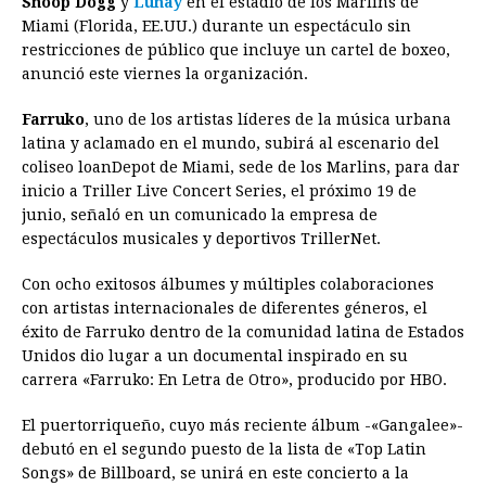
Snoop Dogg
y
Lunay
en el estadio de los Marlins de
Miami (Florida, EE.UU.) durante un espectáculo sin
b
e
s
a
e
e
l
t
L
restricciones de público que incluye un cartel de boxeo,
o
n
A
d
r
d
i
anunció este viernes la organización.
o
g
p
s
e
I
n
Farruko
, uno de los artistas líderes de la música urbana
k
e
p
s
n
k
latina y aclamado en el mundo, subirá al escenario del
r
t
coliseo loanDepot de Miami, sede de los Marlins, para dar
inicio a Triller Live Concert Series, el próximo 19 de
junio, señaló en un comunicado la empresa de
espectáculos musicales y deportivos TrillerNet.
Con ocho exitosos álbumes y múltiples colaboraciones
con artistas internacionales de diferentes géneros, el
éxito de Farruko dentro de la comunidad latina de Estados
Unidos dio lugar a un documental inspirado en su
carrera «Farruko: En Letra de Otro», producido por HBO.
El puertorriqueño, cuyo más reciente álbum -«Gangalee»-
debutó en el segundo puesto de la lista de «Top Latin
Songs» de Billboard, se unirá en este concierto a la