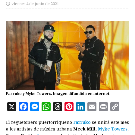
viernes 4 de junio de 2021
Farruko y Myke Towers. Imagen difundida en internet.
X
F
M
W
T
P
L
E
P
C
a
e
h
h
i
i
m
r
o
El reguetonero puertorriqueño
Farruko
se unirá este mes
c
s
a
r
n
n
a
i
p
a los artistas de música urbana
Meek Mill
,
Myke Towers
,
e
s
t
e
t
k
i
n
y