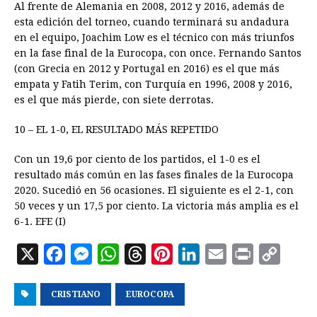
Al frente de Alemania en 2008, 2012 y 2016, además de
esta edición del torneo, cuando terminará su andadura
en el equipo, Joachim Low es el técnico con más triunfos
en la fase final de la Eurocopa, con once. Fernando Santos
(con Grecia en 2012 y Portugal en 2016) es el que más
empata y Fatih Terim, con Turquía en 1996, 2008 y 2016,
es el que más pierde, con siete derrotas.
10 – EL 1-0, EL RESULTADO MÁS REPETIDO
Con un 19,6 por ciento de los partidos, el 1-0 es el
resultado más común en las fases finales de la Eurocopa
2020. Sucedió en 56 ocasiones. El siguiente es el 2-1, con
50 veces y un 17,5 por ciento. La victoria más amplia es el
6-1. EFE (I)
X
F
M
W
T
P
L
E
P
C
a
e
h
h
i
i
m
r
o
CRISTIANO
c
s
a
EUROCOPA
r
n
n
a
i
p