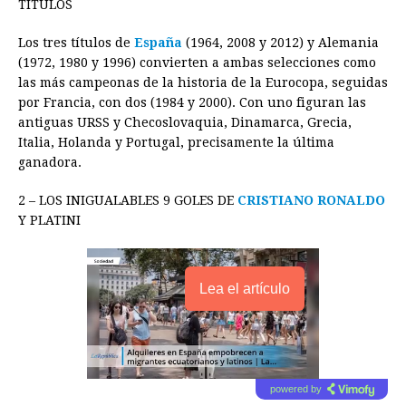
o
g
p
s
e
I
n
TÍTULOS
k
e
p
s
n
k
Los tres títulos de
España
(1964, 2008 y 2012) y Alemania
r
t
(1972, 1980 y 1996) convierten a ambas selecciones como
las más campeonas de la historia de la Eurocopa, seguidas
por Francia, con dos (1984 y 2000). Con uno figuran las
antiguas URSS y Checoslovaquia, Dinamarca, Grecia,
Italia, Holanda y Portugal, precisamente la última
ganadora.
2 – LOS INIGUALABLES 9 GOLES DE
CRISTIANO RONALDO
Y PLATINI
Lea el artículo
powered by