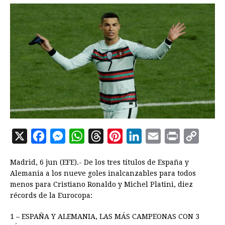
X
F
M
W
T
P
L
E
P
C
a
e
h
h
i
i
m
r
o
Madrid, 6 jun (EFE).- De los tres títulos de España y
c
s
a
r
n
n
a
i
p
Alemania a los nueve goles inalcanzables para todos
e
s
t
e
t
k
i
n
y
menos para Cristiano Ronaldo y Michel Platini, diez
récords de la Eurocopa:
b
e
s
a
e
e
l
t
L
o
n
A
d
r
d
i
1 – ESPAÑA Y ALEMANIA, LAS MÁS CAMPEONAS CON 3