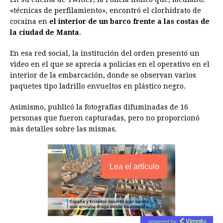
o
g
p
s
e
I
n
«técnicas de perfilamiento», encontró el clorhidrato de
cocaína en
el interior de un barco frente a las costas de
k
e
p
s
n
k
la ciudad de Manta
.
r
t
En esa red social, la institución del orden presentó un
video en el que se aprecia a policías en el operativo en el
interior de la embarcación, donde se observan varios
paquetes tipo ladrillo envueltos en plástico negro.
Asimismo, publicó la fotografías difuminadas de 16
personas que fueron capturadas, pero no proporcionó
más detalles sobre las mismas.
Lea el artículo
powered by