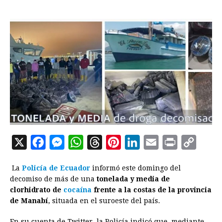
X
F
M
W
T
P
L
E
P
C
a
e
h
h
i
i
m
r
o
La
Policía de Ecuador
informó este domingo del
c
s
a
r
n
n
a
i
p
decomiso de más de una
tonelada y media de
e
s
t
e
t
k
i
n
y
clorhidrato de
cocaína
frente a la costas de la provincia
de Manabí
b
, situada en el suroeste del país.
e
s
a
e
e
l
t
L
o
n
A
d
r
d
i
En su cuenta de Twitter, la Policía indicó que, mediante