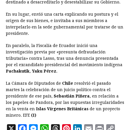
destinado a desacreditarlo y desestabilizar su Gobierno.
En su lugar, envió una carta explicando su postura y el
origen de sus bienes, e invitaba a sus miembros a
interpelarlo en la sede gubernamental por tratarse de un
presidente.
En paralelo, la Fiscalía de Ecuador inició una
investigación previa por «presunta defraudación
tributaria» contra Lasso, tras una denuncia presentada
por el excandidato presidencial del movimiento indígena
Pachakutik
,
Yaku Pérez
.
La Cámara de Diputados de
Chile
resolvió el pasado
martes la celebración de un juicio político contra el
presidente de ese país,
Sebastián Piñera
, en relación a
los papeles de Pandora, por las supuestas irregularidades
en la venta en
Islas Vírgenes Británicas
de un proyecto
minero. EFE
(I)
X
F
M
W
T
P
L
E
P
C