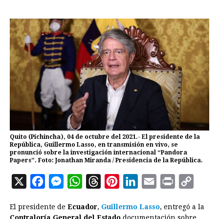
Quito (Pichincha), 04 de octubre del 2021.- El presidente de la
República, Guillermo Lasso, en transmisión en vivo, se
pronunció sobre la investigación internacional “Pandora
Papers”. Foto: Jonathan Miranda / Presidencia de la República.
X
F
M
W
T
P
L
E
P
C
a
e
h
h
i
i
m
r
o
El presidente de
Ecuador
,
Guillermo Lasso
, entregó a la
c
s
a
r
n
n
a
i
p
Contraloría General del Estado
documentación sobre