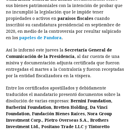
e
s
t
e
t
k
i
n
y
sus bienes patrimoniales con la intención de probar que
no incumplió la legislación que le impide tener
b
e
s
a
e
e
l
t
L
propiedades o activos en
paraísos fiscales
cuando
o
n
A
d
r
d
i
inscribió su candidatura presidencial en septiembre de
o
g
p
s
e
I
n
2020, en medio de la controversia por resultar salpicado
en los
papeles de Pandora
.
k
e
p
s
n
k
r
t
Así lo informó este jueves la
Secretaría General de
Comunicación de la Presidencia
, al dar cuenta de una
misiva y documentación adjunta certificada que fueron
entregadas el martes a la Contraloría y fueron receptadas
por la entidad fiscalizadora en la víspera.
Entre los certificados apostillados y debidamente
traducidos el mandatario presentó documentos sobre la
disolución de varias empresas:
Bernini Foundation
,
Barberini Foundation
,
Bretten Holding
,
Da Vinci
Foundation
,
Fundación
Bienes Raíces
,
Nora Group
Investment
Corp.
,
Pietro Overseas S.A.
,
Brothers
Investment Ltd.
,
Positano Trade LLC
y
Tintoretto