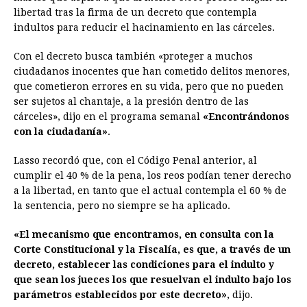
e
s
t
e
t
k
i
n
y
libertad tras la firma de un decreto que contempla
indultos para reducir el hacinamiento en las cárceles.
b
e
s
a
e
e
l
t
L
o
n
A
d
r
d
i
Con el decreto busca también «proteger a muchos
o
g
p
s
e
I
n
ciudadanos inocentes que han cometido delitos menores,
que cometieron errores en su vida, pero que no pueden
k
e
p
s
n
k
ser sujetos al chantaje, a la presión dentro de las
r
t
cárceles», dijo en el programa semanal
«Encontrándonos
con la ciudadanía»
.
Lasso recordó que, con el Código Penal anterior, al
cumplir el 40 % de la pena, los reos podían tener derecho
a la libertad, en tanto que el actual contempla el 60 % de
la sentencia, pero no siempre se ha aplicado.
«El mecanismo que encontramos, en consulta con la
Corte Constitucional y la Fiscalía, es que, a través de un
decreto, establecer las condiciones para el indulto y
que sean los jueces los que resuelvan el indulto bajo los
parámetros establecidos por este decreto»
, dijo.