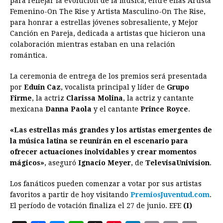
para reflejar la evolución de la música, entre ellas Artista
Femenino-On The Rise y Artista Masculino-On The Rise,
para honrar a estrellas jóvenes sobresaliente, y Mejor
Canción en Pareja, dedicada a artistas que hicieron una
colaboración mientras estaban en una relación
romántica.
La ceremonia de entrega de los premios será presentada
por
Eduin Caz
, vocalista principal y líder de
Grupo
Firme
, la actriz
Clarissa Molina
, la actriz y cantante
mexicana
Danna Paola
y el cantante
Prince Royce
.
«Las estrellas más grandes y los artistas emergentes de
la música latina se reunirán en el escenario para
ofrecer actuaciones inolvidables y crear momentos
mágicos»
, aseguró
Ignacio Meyer
, de
TelevisaUnivision
.
Los fanáticos pueden comenzar a votar por sus artistas
favoritos a partir de hoy visitando
PremiosJuventud.com
.
El período de votación finaliza el 27 de junio. EFE
(I)