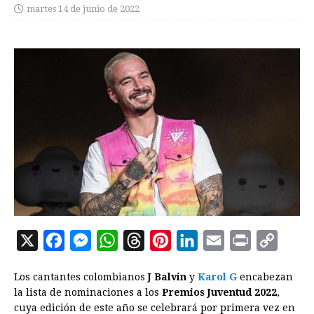
martes 14 de junio de 2022
X
F
M
W
T
P
L
E
P
C
a
e
h
h
i
i
m
r
o
Los cantantes colombianos
J Balvin
y
Karol G
encabezan
c
s
a
r
n
n
a
i
p
la lista de nominaciones a los
Premios Juventud 2022
,
e
s
t
e
t
k
i
n
y
cuya edición de este año se celebrará por primera vez en