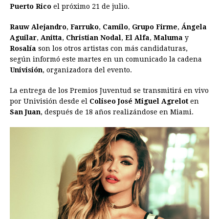
Puerto Rico
b
el próximo 21 de julio.
e
s
a
e
e
l
t
L
o
n
A
d
r
d
i
Rauw Alejandro
,
Farruko
,
Camilo
,
Grupo Firme
,
Ángela
o
g
p
s
e
I
n
Aguilar
,
Anitta
,
Christian Nodal
,
El Alfa
,
Maluma
y
Rosalía
son los otros artistas con más candidaturas,
k
e
p
s
n
k
según informó este martes en un comunicado la cadena
r
t
Univisión
, organizadora del evento.
La entrega de los Premios Juventud se transmitirá en vivo
por Univisión desde el
Coliseo José Miguel
Agrelot
en
San Juan
, después de 18 años realizándose en Miami.