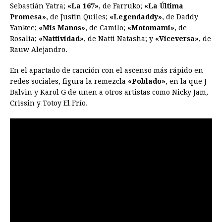
Sebastián Yatra;
«La 167»
, de Farruko;
«La Última
Promesa»
, de Justin Quiles;
«Legendaddy»
, de Daddy
Yankee;
«Mis Manos»
, de Camilo;
«Motomami»
, de
Rosalía;
«Nattividad»
, de Natti Natasha; y
«Viceversa»
, de
Rauw Alejandro.
En el apartado de canción con el ascenso más rápido en
redes sociales, figura la remezcla
«Poblado»
, en la que J
Balvin y Karol G de unen a otros artistas como Nicky Jam,
Crissin y Totoy El Frío.