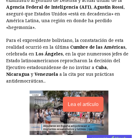
exministro argentino de Defensa y actual titular de la
Agencia Federal de Inteligencia (AFI)
,
Agustín Rossi
,
aseguró que Estados Unidos «está en decadencia» en
América Latina, una región en donde ha perdido
«hegemonía».
Para el expresidente boliviano, la constatación de esta
realidad ocurrió en la última
Cumbre de las Américas
,
celebrada en
Los Ángeles
, en la que numerosos jefes de
Estado latinoamericanos reprocharon la decisión del
Ejecutivo estadounidense de no invitar a
Cuba
,
Nicaragua
y
Venezuela
a la cita por sus prácticas
antidemocráticas..
Lea el artículo