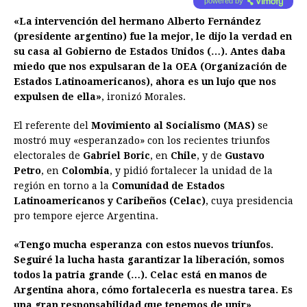
powered by
«La intervención del hermano Alberto Fernández
(presidente argentino) fue la mejor, le dijo la verdad en
su casa al Gobierno de Estados Unidos (…). Antes daba
miedo que nos expulsaran de la OEA (Organización de
Estados Latinoamericanos), ahora es un lujo que nos
expulsen de ella»
, ironizó Morales.
El referente del
Movimiento al Socialismo (MAS)
se
mostró muy «esperanzado» con los recientes triunfos
electorales de
Gabriel Boric
, en
Chile
, y de
Gustavo
Petro
, en
Colombia
, y pidió fortalecer la unidad de la
región en torno a la
Comunidad de Estados
Latinoamericanos y Caribeños (Celac)
, cuya presidencia
pro tempore ejerce Argentina.
«Tengo mucha esperanza con estos nuevos triunfos.
Seguiré la lucha hasta garantizar la liberación, somos
todos la patria grande (…). Celac está en manos de
Argentina ahora, cómo fortalecerla es nuestra tarea. Es
una gran responsabilidad que tenemos de unir»
,