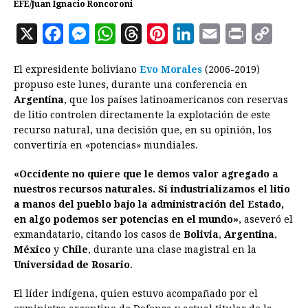
EFE/Juan Ignacio Roncoroni
X
F
M
W
T
P
L
E
P
C
a
e
h
h
i
i
m
r
o
El expresidente boliviano
Evo Morales
(2006-2019)
c
s
a
r
n
n
a
i
p
propuso este lunes, durante una conferencia en
e
s
t
e
t
k
i
n
y
Argentina
, que los países latinoamericanos con reservas
de litio controlen directamente la explotación de este
b
e
s
a
e
e
l
t
L
recurso natural, una decisión que, en su opinión, los
o
n
A
d
r
d
i
convertiría en «potencias» mundiales.
o
g
p
s
e
I
n
«Occidente no quiere que le demos valor agregado a
k
e
p
s
n
k
nuestros recursos naturales. Si industrializamos el litio
r
t
a manos del pueblo bajo la administración del Estado,
en algo podemos ser potencias en el mundo»
, aseveró el
exmandatario, citando los casos de
Bolivia
,
Argentina
,
México
y
Chile
, durante una clase magistral en la
Universidad de Rosario
.
El líder indígena, quien estuvo acompañado por el