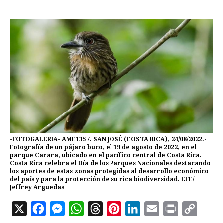
-FOTOGALERIA- AME1357. SAN JOSÉ (COSTA RICA), 24/08/2022.-
Fotografía de un pájaro buco, el 19 de agosto de 2022, en el
parque Carara, ubicado en el pacífico central de Costa Rica.
Costa Rica celebra el Día de los Parques Nacionales destacando
los aportes de estas zonas protegidas al desarrollo económico
del país y para la protección de su rica biodiversidad. EFE/
Jeffrey Arguedas
X
F
M
W
T
P
L
E
P
C