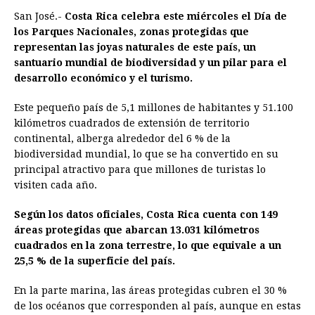
a
e
h
h
i
i
m
r
o
San José.-
Costa Rica celebra este miércoles el Día de
c
s
a
r
n
n
a
i
p
los Parques Nacionales, zonas protegidas que
e
s
t
e
t
k
i
n
y
representan las joyas naturales de este país, un
santuario mundial de biodiversidad y un pilar para el
b
e
s
a
e
e
l
t
L
desarrollo económico y el turismo.
o
n
A
d
r
d
i
o
g
p
s
e
I
n
Este pequeño país de 5,1 millones de habitantes y 51.100
kilómetros cuadrados de extensión de territorio
k
e
p
s
n
k
continental, alberga alrededor del 6 % de la
r
t
biodiversidad mundial, lo que se ha convertido en su
principal atractivo para que millones de turistas lo
visiten cada año.
Según los datos oficiales, Costa Rica cuenta con 149
áreas protegidas que abarcan 13.031 kilómetros
cuadrados en la zona terrestre, lo que equivale a un
25,5 % de la superficie del país.
En la parte marina, las áreas protegidas cubren el 30 %
de los océanos que corresponden al país, aunque en estas