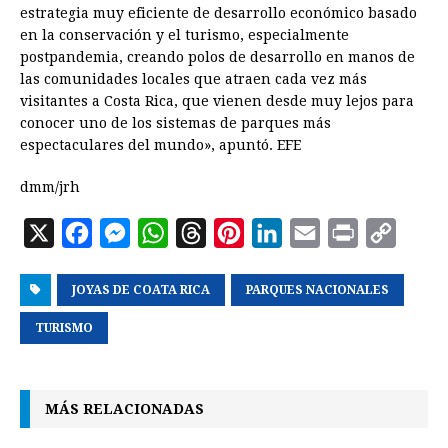
estrategia muy eficiente de desarrollo económico basado
en la conservación y el turismo, especialmente
postpandemia, creando polos de desarrollo en manos de
las comunidades locales que atraen cada vez más
visitantes a Costa Rica, que vienen desde muy lejos para
conocer uno de los sistemas de parques más
espectaculares del mundo», apuntó. EFE
dmm/jrh
X
F
M
W
T
P
L
E
P
C
a
e
h
h
i
i
m
r
o
JOYAS DE COATA RICA
c
s
a
r
n
PARQUES NACIONALES
n
a
i
p
e
s
t
e
t
k
i
n
y
TURISMO
b
e
s
a
e
e
l
t
L
o
n
A
d
r
d
i
MÁS RELACIONADAS
o
g
p
s
e
I
n
k
e
p
s
n
k