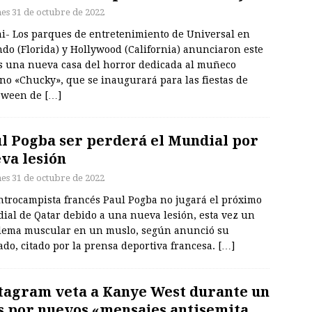
nes 31 de octubre de 2022
i- Los parques de entretenimiento de Universal en
do (Florida) y Hollywood (California) anunciaron este
s una nueva casa del horror dedicada al muñeco
no «Chucky», que se inaugurará para las fiestas de
oween de
[…]
l Pogba ser perderá el Mundial por
va lesión
nes 31 de octubre de 2022
entrocampista francés Paul Pogba no jugará el próximo
ial de Qatar debido a una nueva lesión, esta vez un
lema muscular en un muslo, según anunció su
do, citado por la prensa deportiva francesa.
[…]
tagram veta a Kanye West durante un
 por nuevos «mensajes antisemita