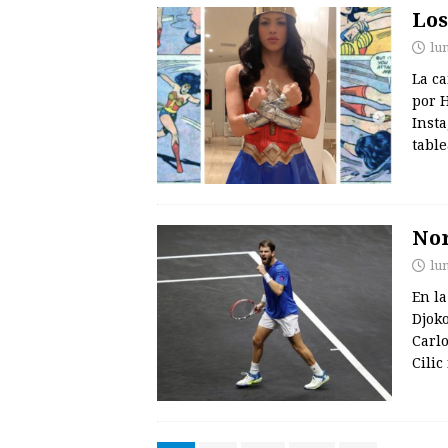
Los
lu
La c
por 
Inst
tabl
Nor
lu
En l
Djoko
Carlo
Cilic