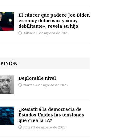
El cáncer que padece Joe Biden
es «muy doloroso» y «muy
debilitante», revela su hijo
sábado 8 de agosto de 2026
PINIÓN
Deplorable nivel
martes 4 de agosto de 2026
¿Resistirá la democracia de
Estados Unidos las tensiones
que crea la IA?
lunes 3 de agosto de 2026