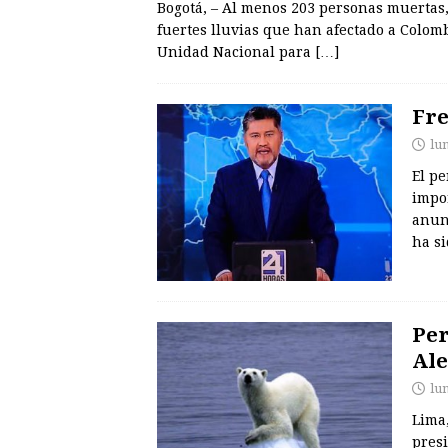
Bogotá, – Al menos 203 personas muertas,
fuertes lluvias que han afectado a Colomb
Unidad Nacional para
[…]
Fre
lu
El pe
impor
anun
ha s
Per
Ale
lu
Lima,
pres