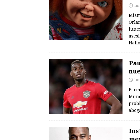
lu
Miam
Orlan
lune
asesi
Hall
Pau
nue
lu
El c
Mund
prob
aboga
Ins
mes