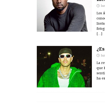
lu
Los Á
cono
Insta
fotog
[…]
¿Es
lu
La r
que K
senti
ha e