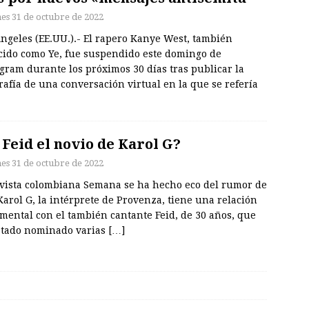
nes 31 de octubre de 2022
ngeles (EE.UU.).- El rapero Kanye West, también
cido como Ye, fue suspendido este domingo de
gram durante los próximos 30 días tras publicar la
rafía de una conversación virtual en la que se refería
 Feid el novio de Karol G?
nes 31 de octubre de 2022
evista colombiana Semana se ha hecho eco del rumor de
arol G, la intérprete de Provenza, tiene una relación
mental con el también cantante Feid, de 30 años, que
stado nominado varias
[…]