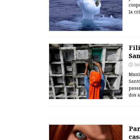
coop
la cr
Fil
San
lu
Manil
Sant
pasar
dos 
Par
cas