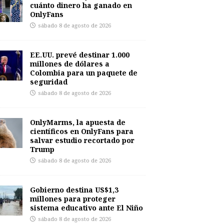
cuánto dinero ha ganado en
OnlyFans
sábado 8 de agosto de 2026
EE.UU. prevé destinar 1.000
millones de dólares a
Colombia para un paquete de
seguridad
sábado 8 de agosto de 2026
OnlyMarms, la apuesta de
científicos en OnlyFans para
salvar estudio recortado por
Trump
sábado 8 de agosto de 2026
Gobierno destina US$1,3
millones para proteger
sistema educativo ante El Niño
sábado 8 de agosto de 2026