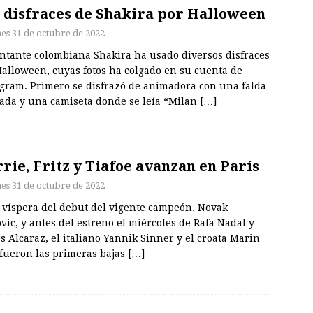
 disfraces de Shakira por Halloween
nes 31 de octubre de 2022
antante colombiana Shakira ha usado diversos disfraces
Halloween, cuyas fotos ha colgado en su cuenta de
agram. Primero se disfrazó de animadora con una falda
eada y una camiseta donde se leía “Milan
[…]
rie, Fritz y Tiafoe avanzan en París
nes 31 de octubre de 2022
a víspera del debut del vigente campeón, Novak
vic, y antes del estreno el miércoles de Rafa Nadal y
s Alcaraz, el italiano Yannik Sinner y el croata Marin
 fueron las primeras bajas
[…]