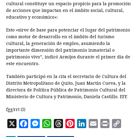
cultural constituye un espacio propicio para la promoción
de acciones que impactan en el ámbito social, cultural,
educativo y económico»:
Esto «sirve de base para potenciar el lugar del patrimonio
como motor de desarrollo en el ámbito del turismo
cultural, la generación de empleo, asumiendo la
importante dimensión del patrimonio inmaterial o
patrimonio vivo”, indicó Armijos durante el primer día de
este encuentro.
También participó en la cita el secretario de Cultura del
Distrito Metropolitano de Quito, Juan Martín Cueva, y la
directora de Política Pública de Patrimonio Cultural del
Ministerio de Cultura y Patrimonio, Daniela Castillo. EFE
fgg/rrt (I)
X
F
M
W
T
P
L
E
P
C
a
e
h
h
i
i
m
r
o