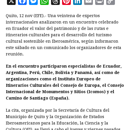
X
F
M
W
T
P
L
E
P
C
a
e
h
h
i
i
m
r
o
Quito, 12 nov (EFE).- Una veintena de expertos
c
s
a
r
n
n
a
i
p
internacionales analizaron en un encuentro celebrado
e
s
t
e
t
k
i
n
y
en Ecuador el valor del patrimonio y de las rutas e
itinerarios culturales para el desarrollo del turismo
b
e
s
a
e
e
l
t
L
cultural sostenible en Iberoamérica, según informaron
o
n
A
d
r
d
i
este sábado en un comunicado los organizadores de esta
o
g
p
s
e
I
n
reunión.
k
e
p
s
n
k
En el encuentro participaron especialistas de Ecuador,
r
t
Argentina, Perú, Chile, Bolivia y Panamá, así como de
organizaciones como el Instituto Europeo de
Itinerarios Culturales del Consejo de Europa, el Consejo
Internacional de Monumentos y Sitios (Icomos) y el
Camino de Santiago (España).
La cita, organizada por la Secretaría de Cultura del
Municipio de Quito y la Organización de Estados
Iberoamericanos para la Educación, la Ciencia y la
Cultura (OEI), se llevó a cabo el jueves y viernes pasados