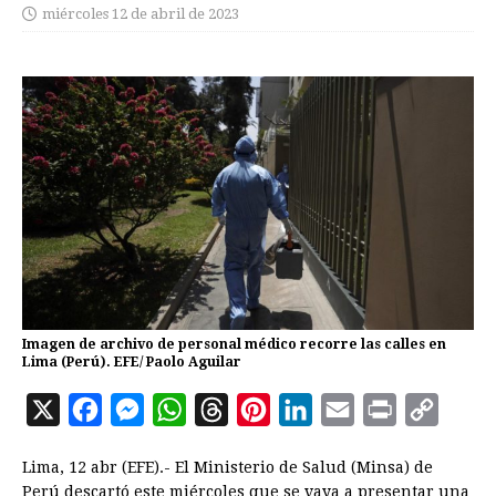
miércoles 12 de abril de 2023
Imagen de archivo de personal médico recorre las calles en
Lima (Perú). EFE/ Paolo Aguilar
X
F
M
W
T
P
L
E
P
C
a
e
h
h
i
i
m
r
o
Lima, 12 abr (EFE).- El Ministerio de Salud (Minsa) de
c
s
a
r
n
n
a
i
p
Perú descartó este miércoles que se vaya a presentar una