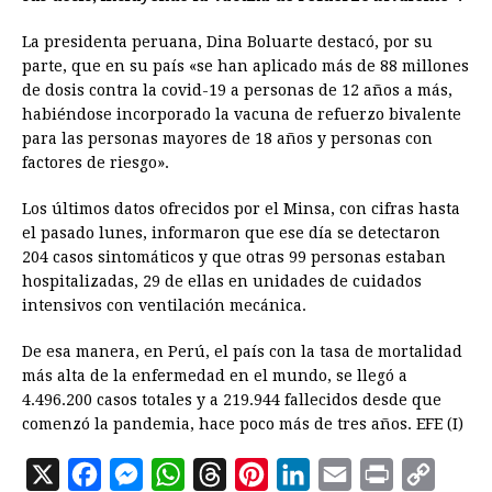
La presidenta peruana, Dina Boluarte destacó, por su
parte, que en su país «se han aplicado más de 88 millones
de dosis contra la covid-19 a personas de 12 años a más,
habiéndose incorporado la vacuna de refuerzo bivalente
para las personas mayores de 18 años y personas con
factores de riesgo».
Los últimos datos ofrecidos por el Minsa, con cifras hasta
el pasado lunes, informaron que ese día se detectaron
204 casos sintomáticos y que otras 99 personas estaban
hospitalizadas, 29 de ellas en unidades de cuidados
intensivos con ventilación mecánica.
De esa manera, en Perú, el país con la tasa de mortalidad
más alta de la enfermedad en el mundo, se llegó a
4.496.200 casos totales y a 219.944 fallecidos desde que
comenzó la pandemia, hace poco más de tres años. EFE (I)
X
F
M
W
T
P
L
E
P
C