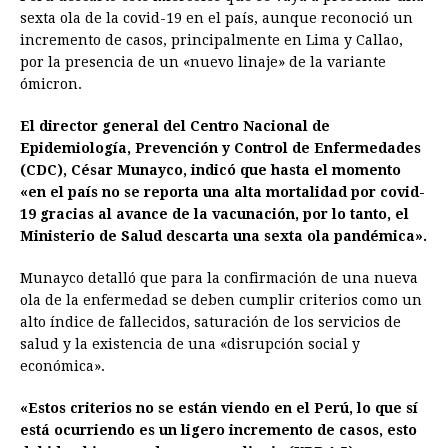
e
s
t
e
t
k
i
n
y
sexta ola de la covid-19 en el país, aunque reconoció un
incremento de casos, principalmente en Lima y Callao,
b
e
s
a
e
e
l
t
L
por la presencia de un «nuevo linaje» de la variante
o
n
A
d
r
d
i
ómicron.
o
g
p
s
e
I
n
El director general del Centro Nacional de
k
e
p
s
n
k
Epidemiología, Prevención y Control de Enfermedades
r
t
(CDC), César Munayco, indicó que hasta el momento
«en el país no se reporta una alta mortalidad por covid-
19 gracias al avance de la vacunación, por lo tanto, el
Ministerio de Salud descarta una sexta ola pandémica».
Munayco detalló que para la confirmación de una nueva
ola de la enfermedad se deben cumplir criterios como un
alto índice de fallecidos, saturación de los servicios de
salud y la existencia de una «disrupción social y
económica».
«Estos criterios no se están viendo en el Perú, lo que sí
está ocurriendo es un ligero incremento de casos, esto